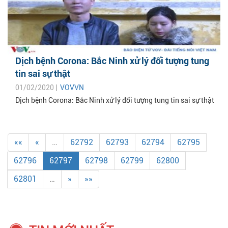
Dịch bệnh Corona: Bắc Ninh xử lý đối tượng tung
tin sai sự thật
01/02/2020 |
VOVVN
Dịch bệnh Corona: Bắc Ninh xử lý đối tượng tung tin sai sự thật
««
«
…
62792
62793
62794
62795
62796
62797
62798
62799
62800
62801
…
»
»»