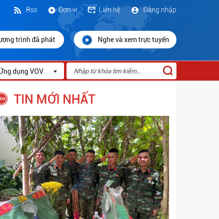
Rss
Đơn vị
Liên hệ
Đăng nhập
ương trình đã phát
Nghe và xem trực tuyến
Ứng dụng VOV
TIN MỚI NHẤT