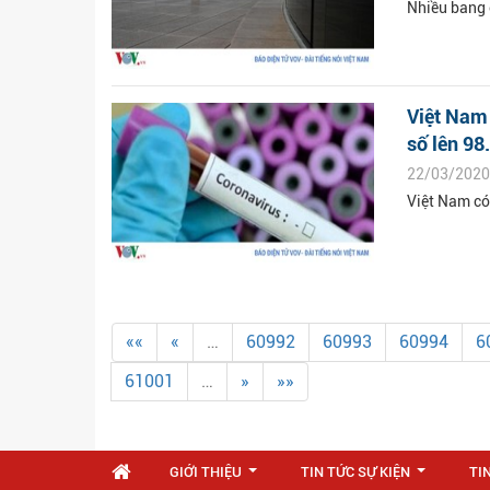
Nhiều bang ở
Việt Nam
số lên 98.
22/03/2020
Việt Nam có
««
«
…
60992
60993
60994
6
61001
…
»
»»
GIỚI THIỆU
TIN TỨC SỰ KIỆN
TI
...
...