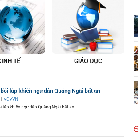
KINH TẾ
GIÁO DỤC
D
bồi lấp khiến ngư dân Quảng Ngãi bất an
 |
VOVVN
i lấp khiến ngư dân Quảng Ngãi bất an