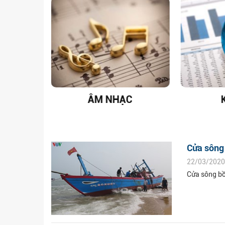
T NAM
ÂM NHẠC
Cửa sông 
22/03/2020
Cửa sông bồ