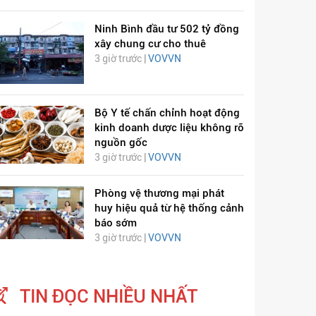
Ninh Bình đầu tư 502 tỷ đồng
xây chung cư cho thuê
3 giờ trước |
VOVVN
Bộ Y tế chấn chỉnh hoạt động
kinh doanh dược liệu không rõ
ỊCH VIÊM PHỔI COVID-
HÁT LÊN VIỆT NAM
nguồn gốc
19
3 giờ trước |
VOVVN
Phòng vệ thương mại phát
huy hiệu quả từ hệ thống cảnh
báo sớm
3 giờ trước |
VOVVN
TIN ĐỌC NHIỀU NHẤT