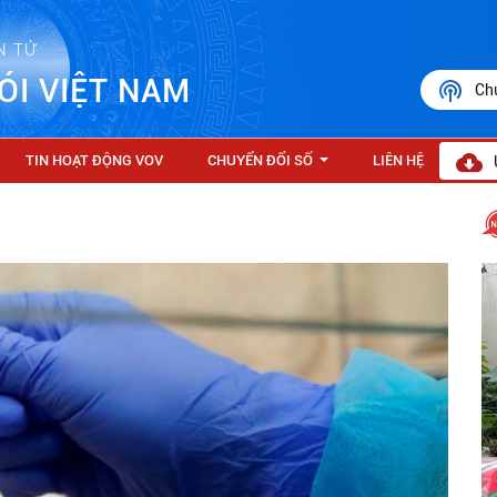
N TỬ
ÓI VIỆT NAM
Ch
TIN HOẠT ĐỘNG VOV
CHUYỂN ĐỔI SỐ
LIÊN HỆ
...