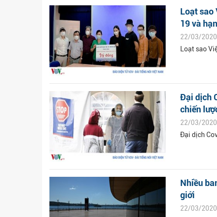
Loạt sao 
19 và hạ
22/03/2020
Loạt sao Vi
Đại dịch 
chiến lược
22/03/2020
Đại dịch Co
Nhiều ban
giới
22/03/2020