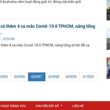
 Australia cấm hoạt động giải trí, đóng cửa biên giới
 có thêm 4 ca mắc Covid-19 ở TPHCM, nâng tổng
..
 |
VOVVN
 thêm 4 ca mắc Covid-19 ở TPHCM, nâng tổng số lên 98 ca
0995
60996
60997
60998
60999
61000
N HOẠT ĐỘNG VOV
CHUYỂN ĐỔI SỐ
LIÊN HỆ
...