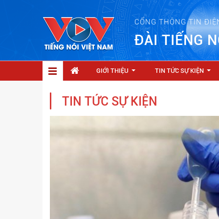
CỔNG THÔNG TIN ĐIỆ
ĐÀI TIẾNG N
GIỚI THIỆU
TIN TỨC SỰ KIỆN
...
...
TIN TỨC SỰ KIỆN