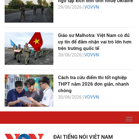
ngờ tập kích lính tinh nhuệ Ukraine
29/06/2026 |
VOVVN
Giáo sư Malhotra: Việt Nam có đủ
uy tín để đảm nhận vai trò lớn hơn
trên trường quốc tế
30/06/2026 |
VOVVN
Cách tra cứu điểm thi tốt nghiệp
THPT năm 2026 đơn giản, nhanh
chóng
30/06/2026 |
VOVVN
Togg
navi
ĐÀI TIẾNG NÓI VIỆT NAM