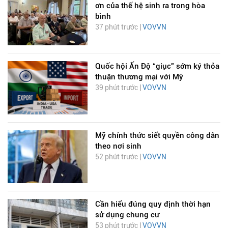
ơn của thế hệ sinh ra trong hòa
bình
37 phút trước |
VOVVN
Quốc hội Ấn Độ “giục” sớm ký thỏa
thuận thương mại với Mỹ
39 phút trước |
VOVVN
Mỹ chính thức siết quyền công dân
theo nơi sinh
52 phút trước |
VOVVN
Cần hiểu đúng quy định thời hạn
sử dụng chung cư
53 phút trước |
VOVVN