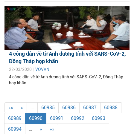
4 công dân về từ Anh dương tính với SARS-CoV-2,
Đồng Tháp họp khẩn
22/03/2020 |
VOVVN
4 công dân về từ Anh dương tính với SARS-CoV-2, Đồng Tháp
họp khẩn
««
«
…
60985
60986
60987
60988
60989
60990
60991
60992
60993
60994
…
»
»»