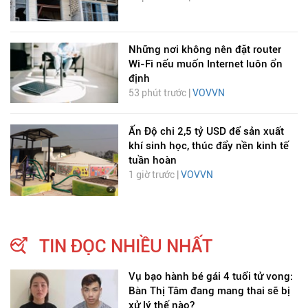
Những nơi không nên đặt router
Wi-Fi nếu muốn Internet luôn ổn
định
53 phút trước |
VOVVN
Ấn Độ chi 2,5 tỷ USD để sản xuất
khí sinh học, thúc đẩy nền kinh tế
tuần hoàn
1 giờ trước |
VOVVN
TIN ĐỌC NHIỀU NHẤT
Vụ bạo hành bé gái 4 tuổi tử vong:
Bàn Thị Tâm đang mang thai sẽ bị
xử lý thế nào?