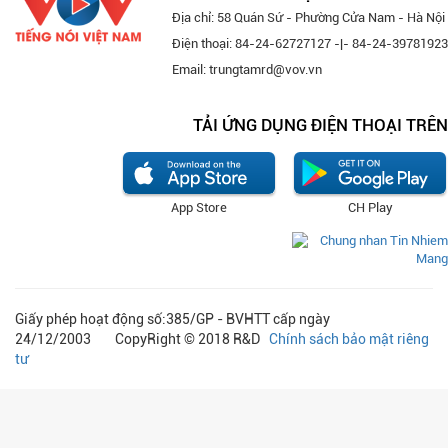
Địa chỉ: 58 Quán Sứ - Phường Cửa Nam - Hà Nội
Điện thoại: 84-24-62727127 -|- 84-24-39781923
Email: trungtamrd@vov.vn
TẢI ỨNG DỤNG ĐIỆN THOẠI TRÊN
App Store
CH Play
Giấy phép hoạt động số:385/GP - BVHTT cấp ngày
24/12/2003 CopyRight © 2018 R&D
Chính sách bảo mật riêng
tư