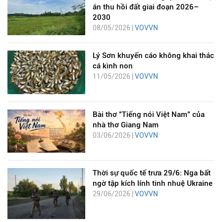
án thu hồi đất giai đoạn 2026–
2030
08/05/2026 |
VOVVN
Lý Sơn khuyến cáo không khai thác
cá kình non
11/05/2026 |
VOVVN
Bài thơ "Tiếng nói Việt Nam" của
nhà thơ Giang Nam
03/06/2026 |
VOVVN
Thời sự quốc tế trưa 29/6: Nga bất
ngờ tập kích lính tinh nhuệ Ukraine
29/06/2026 |
VOVVN