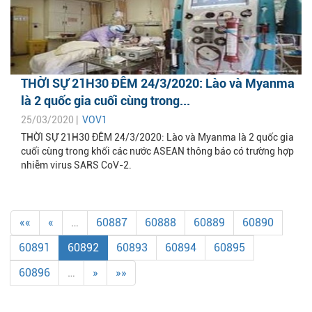
THỜI SỰ 21H30 ĐÊM 24/3/2020: Lào và Myanma
là 2 quốc gia cuối cùng trong...
25/03/2020 |
VOV1
THỜI SỰ 21H30 ĐÊM 24/3/2020: Lào và Myanma là 2 quốc gia
cuối cùng trong khối các nước ASEAN thông báo có trường hợp
nhiễm virus SARS CoV-2.
««
«
…
60887
60888
60889
60890
60891
60892
60893
60894
60895
60896
…
»
»»