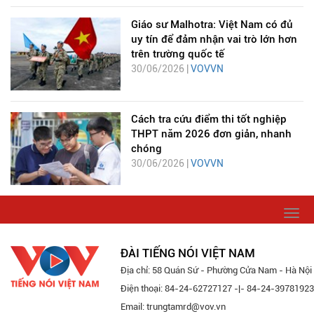
Giáo sư Malhotra: Việt Nam có đủ
uy tín để đảm nhận vai trò lớn hơn
trên trường quốc tế
30/06/2026 |
VOVVN
Cách tra cứu điểm thi tốt nghiệp
THPT năm 2026 đơn giản, nhanh
chóng
30/06/2026 |
VOVVN
Togg
navi
ĐÀI TIẾNG NÓI VIỆT NAM
Địa chỉ: 58 Quán Sứ - Phường Cửa Nam - Hà Nội
Điện thoại: 84-24-62727127 -|- 84-24-39781923
Email: trungtamrd@vov.vn