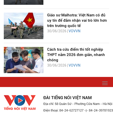
Giáo sư Malhotra: Việt Nam có đủ
uy tín để đảm nhận vai trò lớn hơn
trên trường quốc tế
30/06/2026 |
VOVVN
Cách tra cứu điểm thi tốt nghiệp
THPT năm 2026 đơn giản, nhanh
chóng
30/06/2026 |
VOVVN
Togg
navi
ĐÀI TIẾNG NÓI VIỆT NAM
Địa chỉ: 58 Quán Sứ - Phường Cửa Nam - Hà Nội
Điện thoại: 84-24-62727127 -|- 84-24-39781923