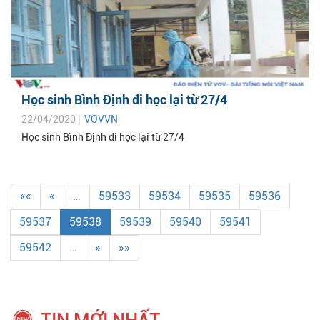
Học sinh Bình Định đi học lại từ 27/4
22/04/2020 |
VOVVN
Học sinh Bình Định đi học lại từ 27/4
««
«
…
59533
59534
59535
59536
59537
59538
59539
59540
59541
59542
…
»
»»