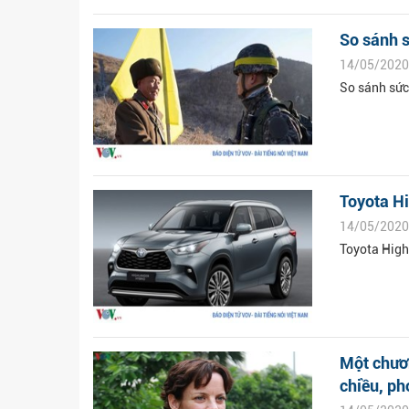
So sánh s
14/05/2020
So sánh sức
Toyota Hi
14/05/2020
Toyota High
Một chươn
chiều, p