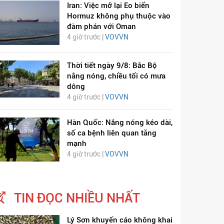
Iran: Việc mở lại Eo biển
Hormuz không phụ thuộc vào
đàm phán với Oman
4 giờ trước |
VOVVN
Thời tiết ngày 9/8: Bắc Bộ
nắng nóng, chiều tối có mưa
dông
4 giờ trước |
VOVVN
ỊCH VIÊM PHỔI COVID-
HÁT LÊN VIỆT NAM
19
Hàn Quốc: Nắng nóng kéo dài,
số ca bệnh liên quan tăng
mạnh
4 giờ trước |
VOVVN
TIN ĐỌC NHIỀU NHẤT
Lý Sơn khuyến cáo không khai