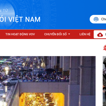
N TỬ
ÓI VIỆT NAM
Ch
TIN HOẠT ĐỘNG VOV
CHUYỂN ĐỔI SỐ
LIÊN HỆ
...