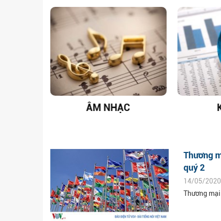
T NAM
ÂM NHẠC
Thương m
quý 2
14/05/2020
Thương mại 