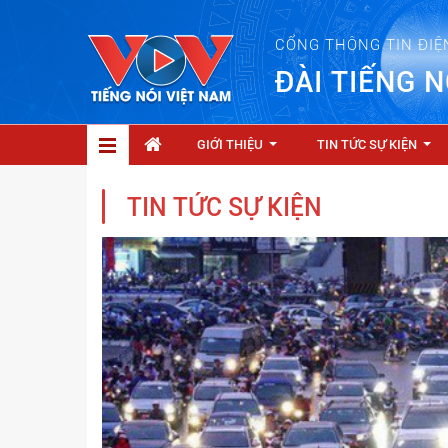
CỔNG THÔNG TIN ĐIỆ
ĐÀI TIẾNG N
GIỚI THIỆU
TIN TỨC SỰ KIỆN
...
...
TIN TỨC SỰ KIỆN