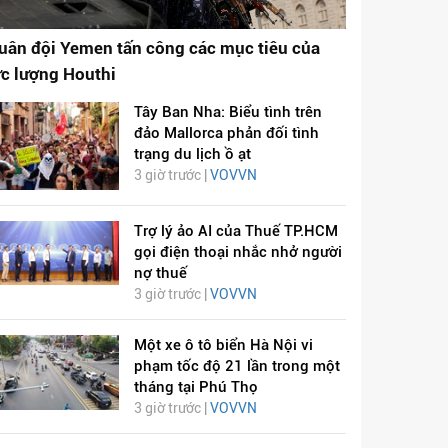
uân đội Yemen tấn công các mục tiêu của
ực lượng Houthi
Tây Ban Nha: Biểu tình trên
đảo Mallorca phản đối tình
trạng du lịch ồ ạt
3 giờ trước |
VOVVN
Trợ lý ảo AI của Thuế TP.HCM
gọi điện thoại nhắc nhở người
nợ thuế
3 giờ trước |
VOVVN
Một xe ô tô biển Hà Nội vi
phạm tốc độ 21 lần trong một
tháng tại Phú Thọ
3 giờ trước |
VOVVN