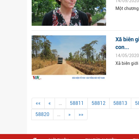
14/05/2020
Một chương 
Xã biên g
con...
14/05/2020
Xã biên giớ
««
«
…
58811
58812
58813
5
58820
…
»
»»