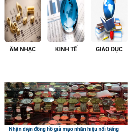
ÂM NHẠC
KINH TẾ
GIÁO DỤC
Nhận diện đồng hồ giả mạo nhãn hiệu nổi tiếng