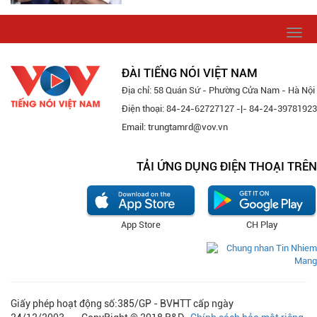
Togg
navi
ĐÀI TIẾNG NÓI VIỆT NAM
Địa chỉ: 58 Quán Sứ - Phường Cửa Nam - Hà Nội
Điện thoại: 84-24-62727127 -|- 84-24-39781923
Email: trungtamrd@vov.vn
TẢI ỨNG DỤNG ĐIỆN THOẠI TRÊN
App Store
CH Play
Giấy phép hoạt động số:385/GP - BVHTT cấp ngày