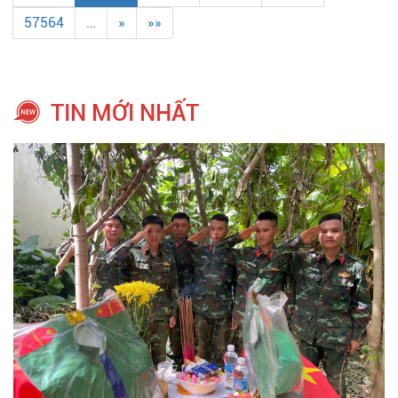
57564
…
»
»»
TIN MỚI NHẤT