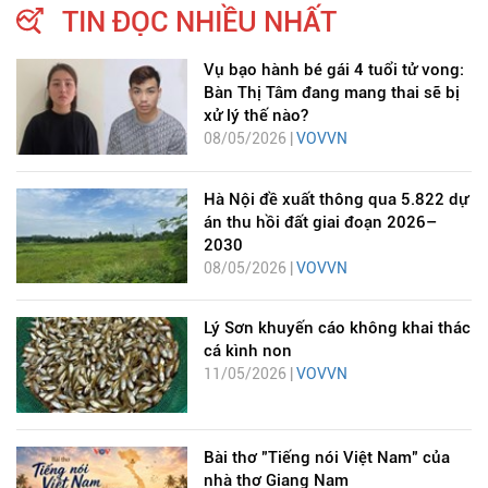
TIN ĐỌC NHIỀU NHẤT
Vụ bạo hành bé gái 4 tuổi tử vong:
Bàn Thị Tâm đang mang thai sẽ bị
xử lý thế nào?
08/05/2026 |
VOVVN
Hà Nội đề xuất thông qua 5.822 dự
án thu hồi đất giai đoạn 2026–
2030
08/05/2026 |
VOVVN
Lý Sơn khuyến cáo không khai thác
cá kình non
11/05/2026 |
VOVVN
Bài thơ "Tiếng nói Việt Nam" của
nhà thơ Giang Nam