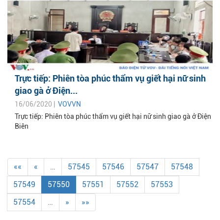
Trực tiếp: Phiên tòa phúc thẩm vụ giết hại nữ sinh
giao gà ở Điện...
16/06/2020 |
VOVVN
Trực tiếp: Phiên tòa phúc thẩm vụ giết hại nữ sinh giao gà ở Điện
Biên
««
«
…
57545
57546
57547
57548
57549
57550
57551
57552
57553
57554
…
»
»»