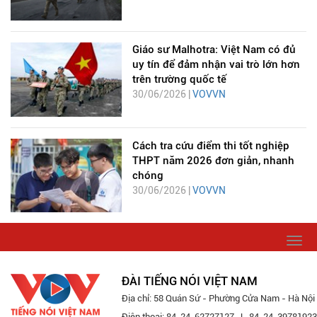
Giáo sư Malhotra: Việt Nam có đủ
uy tín để đảm nhận vai trò lớn hơn
trên trường quốc tế
30/06/2026 |
VOVVN
Cách tra cứu điểm thi tốt nghiệp
THPT năm 2026 đơn giản, nhanh
chóng
30/06/2026 |
VOVVN
Togg
navi
ĐÀI TIẾNG NÓI VIỆT NAM
Địa chỉ: 58 Quán Sứ - Phường Cửa Nam - Hà Nội
Điện thoại: 84-24-62727127 -|- 84-24-39781923