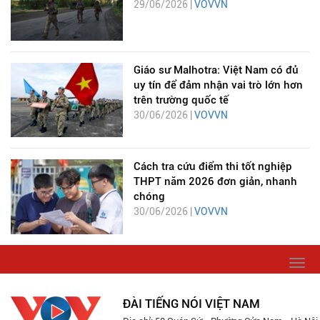
29/06/2026 |
VOVVN
Giáo sư Malhotra: Việt Nam có đủ
uy tín để đảm nhận vai trò lớn hơn
trên trường quốc tế
30/06/2026 |
VOVVN
Cách tra cứu điểm thi tốt nghiệp
THPT năm 2026 đơn giản, nhanh
chóng
30/06/2026 |
VOVVN
Togg
navi
ĐÀI TIẾNG NÓI VIỆT NAM