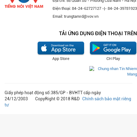
Địa chỉ: 58 Quán Sứ - Phường Cửa Nam - Hà Nội
Điện thoại: 84-24-62727127 -|- 84-24-39781923
Email: trungtamrd@vov.vn
TẢI ỨNG DỤNG ĐIỆN THOẠI TRÊN
App Store
CH Play
Giấy phép hoạt động số:385/GP - BVHTT cấp ngày
24/12/2003 CopyRight © 2018 R&D
Chính sách bảo mật riêng
tư