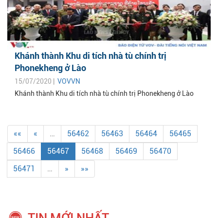
Khánh thành Khu di tích nhà tù chính trị
Phonekheng ở Lào
15/07/2020 |
VOVVN
Khánh thành Khu di tích nhà tù chính trị Phonekheng ở Lào
««
«
…
56462
56463
56464
56465
56466
56467
56468
56469
56470
56471
…
»
»»