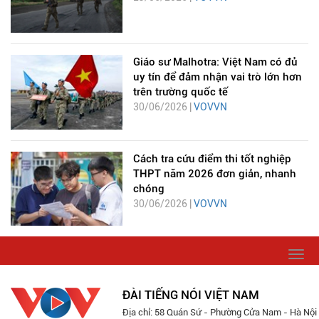
Giáo sư Malhotra: Việt Nam có đủ
uy tín để đảm nhận vai trò lớn hơn
trên trường quốc tế
30/06/2026 |
VOVVN
Cách tra cứu điểm thi tốt nghiệp
THPT năm 2026 đơn giản, nhanh
chóng
30/06/2026 |
VOVVN
Togg
navi
ĐÀI TIẾNG NÓI VIỆT NAM
Địa chỉ: 58 Quán Sứ - Phường Cửa Nam - Hà Nội