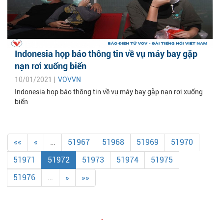
Indonesia họp báo thông tin về vụ máy bay gặp
nạn rơi xuống biển
10/01/2021 |
VOVVN
Indonesia họp báo thông tin về vụ máy bay gặp nạn rơi xuống
biển
««
«
…
51967
51968
51969
51970
51971
51972
51973
51974
51975
51976
…
»
»»