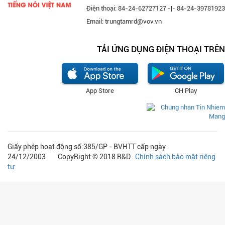
Điện thoại: 84-24-62727127 -|- 84-24-39781923
Email: trungtamrd@vov.vn
TẢI ỨNG DỤNG ĐIỆN THOẠI TRÊN
App Store
CH Play
Giấy phép hoạt động số:385/GP - BVHTT cấp ngày
24/12/2003 CopyRight © 2018 R&D
Chính sách bảo mật riêng
tư