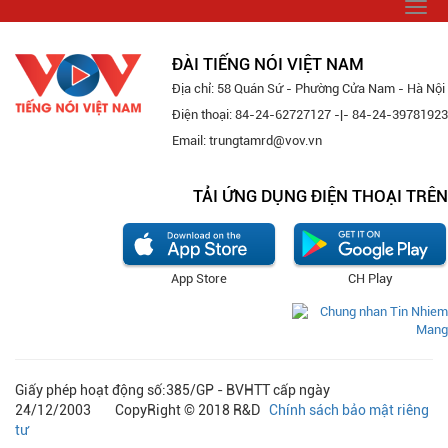
Togg
navi
ĐÀI TIẾNG NÓI VIỆT NAM
Địa chỉ: 58 Quán Sứ - Phường Cửa Nam - Hà Nội
Điện thoại: 84-24-62727127 -|- 84-24-39781923
Email: trungtamrd@vov.vn
TẢI ỨNG DỤNG ĐIỆN THOẠI TRÊN
App Store
CH Play
Giấy phép hoạt động số:385/GP - BVHTT cấp ngày
24/12/2003 CopyRight © 2018 R&D
Chính sách bảo mật riêng
tư