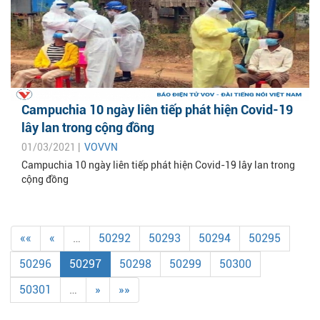
Campuchia 10 ngày liên tiếp phát hiện Covid-19
lây lan trong cộng đồng
01/03/2021 |
VOVVN
Campuchia 10 ngày liên tiếp phát hiện Covid-19 lây lan trong
cộng đồng
««
«
…
50292
50293
50294
50295
50296
50297
50298
50299
50300
50301
…
»
»»