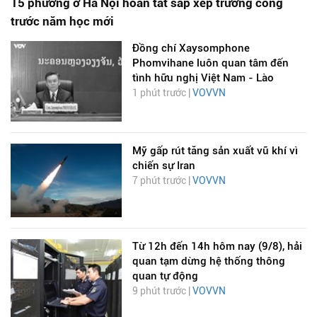
15 phường ở Hà Nội hoàn tất sắp xếp trường công
trước năm học mới
Đồng chí Xaysomphone
Phomvihane luôn quan tâm đến
tình hữu nghị Việt Nam - Lào
1 phút trước |
VOVVN
Mỹ gấp rút tăng sản xuất vũ khí vì
chiến sự Iran
7 phút trước |
VOVVN
Từ 12h đến 14h hôm nay (9/8), hải
quan tạm dừng hệ thống thông
quan tự động
9 phút trước |
VOVVN