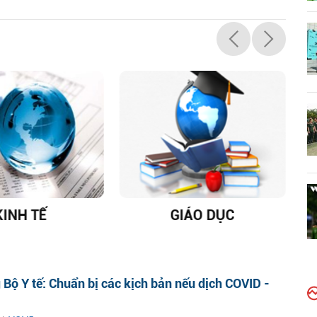
KINH TẾ
GIÁO DỤC
D
 Bộ Y tế: Chuẩn bị các kịch bản nếu dịch COVID -