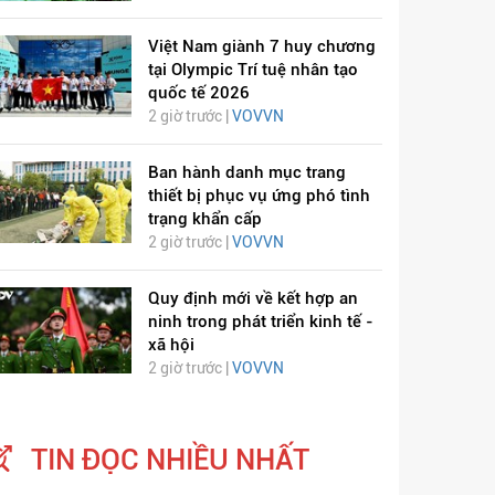
Việt Nam giành 7 huy chương
tại Olympic Trí tuệ nhân tạo
quốc tế 2026
2 giờ trước |
VOVVN
Ban hành danh mục trang
thiết bị phục vụ ứng phó tình
trạng khẩn cấp
2 giờ trước |
VOVVN
Quy định mới về kết hợp an
ninh trong phát triển kinh tế -
ỊCH VIÊM PHỔI COVID-
HÁT LÊN VIỆT NAM
xã hội
19
2 giờ trước |
VOVVN
TIN ĐỌC NHIỀU NHẤT