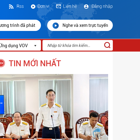
Rss
Đơn vị
Liên hệ
Đăng nhập
ương trình đã phát
Nghe và xem trực tuyến
Ứng dụng VOV
TIN MỚI NHẤT