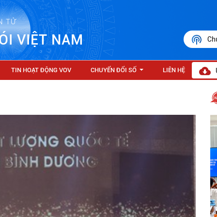
N TỬ
ÓI VIỆT NAM
Ch
TIN HOẠT ĐỘNG VOV
CHUYỂN ĐỔI SỐ
LIÊN HỆ
...