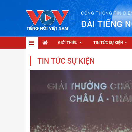
CỔNG THÔNG TIN ĐIỆ
ĐÀI TIẾNG N
GIỚI THIỆU
TIN TỨC SỰ KIỆN
...
...
TIN TỨC SỰ KIỆN