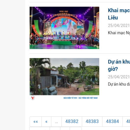
Khai mạc 
Liêu
25/04/2021
Khai mạc Ng
Dự án khu
giờ?
25/04/2021
Dự án khu d
««
«
…
48382
48383
48384
4