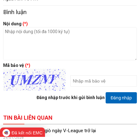
Bình luận
Nội dung
(*)
Mã bảo vệ
(*)
Đăng nhập trước khi gửi bình luận
Đăng nhập
TIN BÀI LIÊN QUAN
5 cầu thủ bị treo giò ngày V-League trở lại
Đã kết nối EMC
29/01/2026