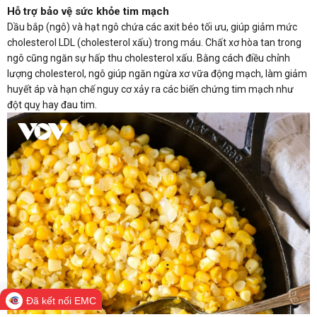
Hỗ trợ bảo vệ sức khỏe tim mạch
Dầu bắp (ngô) và hạt ngô chứa các axit béo tối ưu, giúp giảm mức
cholesterol LDL (cholesterol xấu) trong máu. Chất xơ hòa tan trong
ngô cũng ngăn sự hấp thu cholesterol xấu. Bằng cách điều chỉnh
lượng cholesterol, ngô giúp ngăn ngừa xơ vữa động mạch, làm giảm
huyết áp và hạn chế nguy cơ xảy ra các biến chứng tim mạch như
đột quỵ hay đau tim.
Đã kết nối EMC