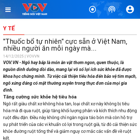
Y TẾ
"Thuốc bổ tự nhiên" cực sẵn ở Việt Nam,
nhiều người ăn mỗi ngày mà...
14/12/2025 | VOVVN
VOV.VN - Ngô hay bắp là món ăn vặt thơm ngon, quen thuộc, là
nguồn dinh dưỡng dồi dào, mang lại vô số lợi ích sức khỏe đã được
khoa học chứng minh. Từ việc cải thiện tiêu hóa đến bảo vệ tim mạch,
ngô xứng đáng có mặt thường xuyên trong thực đơn của mọi gia
đình.
Tăng cường sức khỏe hệ tiêu hóa
Ngô rất giàu chất xơ không hòa tan, loại chất xơ này không bị tiêu
hóa mà đi qua ruột, giúp tăng khối lượng phân và kích thích nhu động
ruột đều đặn. Điều này không chỉ ngăn ngừa táo bón mà còn hỗ trợ
sự phát triển của các vi khuẩn có lợi trong ruột già, từ đó cải thiện sức
khỏe đường ruột tổng thể và giảm nguy cơ mắc các vấn đề về ruột
kết.