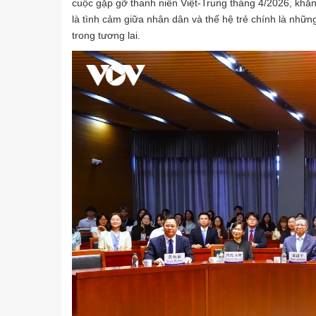
cuộc gặp gỡ thanh niên Việt-Trung tháng 4/2026, khẳ
là tình cảm giữa nhân dân và thế hệ trẻ chính là nhữ
trong tương lai.