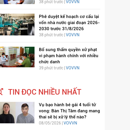
38 phút trước |
VOVVN
Phê duyệt kế hoạch cơ cấu lại
vốn nhà nước giai đoạn 2026-
2030 trước 31/8/2026
38 phút trước |
VOVVN
Bổ sung thẩm quyền xử phạt
vi phạm hành chính với nhiều
chức danh
39 phút trước |
VOVVN
TIN ĐỌC NHIỀU NHẤT
Vụ bạo hành bé gái 4 tuổi tử
vong: Bàn Thị Tâm đang mang
thai sẽ bị xử lý thế nào?
08/05/2026 |
VOVVN