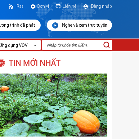
Rss
Đơn vị
Liên hệ
Đăng nhập
ương trình đã phát
Nghe và xem trực tuyến
Ứng dụng VOV
TIN MỚI NHẤT