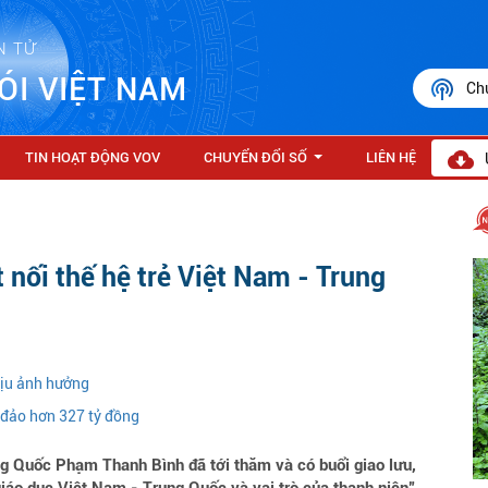
N TỬ
ÓI VIỆT NAM
Ch
TIN HOẠT ĐỘNG VOV
CHUYỂN ĐỔI SỐ
LIÊN HỆ
...
 nối thế hệ trẻ Việt Nam - Trung
hịu ảnh hưởng
a đảo hơn 327 tỷ đồng
g Quốc Phạm Thanh Bình đã tới thăm và có buổi giao lưu,