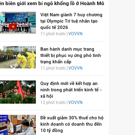
ên biên giới xem bí ngô khổng lồ ở Hoành Mô
Việt Nam giành 7 huy chương
tại Olympic Trí tuệ nhân tạo
quốc tế 2026
11 phút trước |
VOVVN
Ban hành danh mục trang
thiết bị phục vụ ứng phó tình
trạng khẩn cấp
11 phút trước |
VOVVN
Quy định mới về kết hợp an
ninh trong phát triển kinh tế -
xã hội
12 phút trước |
VOVVN
Đề xuất giảm 30% thuế cho hộ
kinh doanh có doanh thu đến
10 tỷ đồng