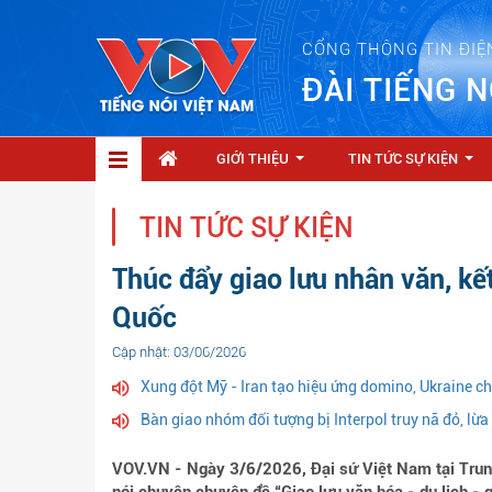
CỔNG THÔNG TIN ĐIỆ
ĐÀI TIẾNG N
GIỚI THIỆU
TIN TỨC SỰ KIỆN
...
...
TIN TỨC SỰ KIỆN
Thúc đẩy giao lưu nhân văn, kết
Quốc
Cập nhật: 03/06/2026
Xung đột Mỹ - Iran tạo hiệu ứng domino, Ukraine c
Bàn giao nhóm đối tượng bị Interpol truy nã đỏ, lừ
VOV.VN - Ngày 3/6/2026, Đại sứ Việt Nam tại Trun