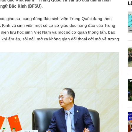
giáo dục Việt Nam - Trung Quốc và vai trò của thanh niên”
L
i ngữ Bắc Kinh (BFSU).
các giáo sư, cùng đông đảo sinh viên Trung Quốc đang theo
c Kinh và sinh viên một số cơ sở giáo dục hàng đầu của Trung
 diện lưu học sinh Việt Nam và một số cơ quan thông tấn, báo
 khí ấm áp, sôi nổi, mở ra không gian đối thoại cởi mở về tương