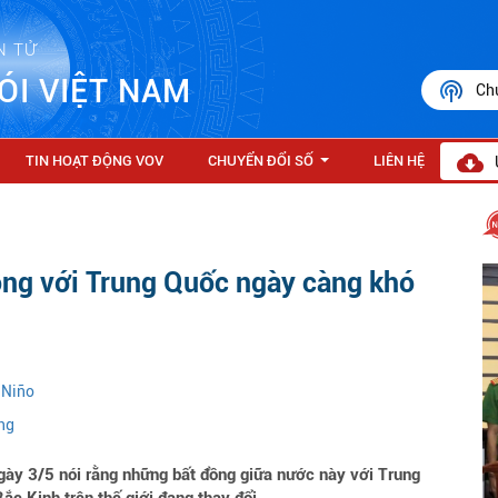
N TỬ
ÓI VIỆT NAM
Ch
TIN HOẠT ĐỘNG VOV
CHUYỂN ĐỔI SỐ
LIÊN HỆ
...
ồng với Trung Quốc ngày càng khó
 Niño
ng
ày 3/5 nói rằng những bất đồng giữa nước này với Trung