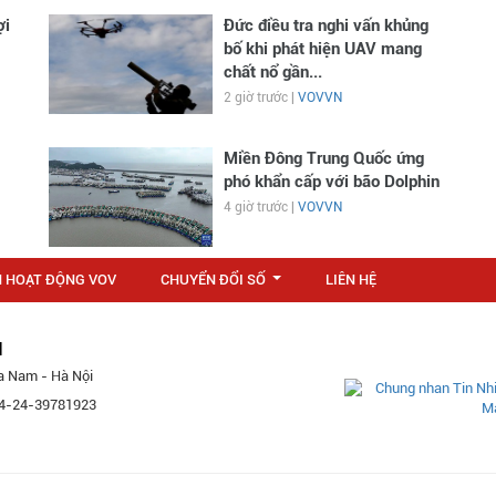
ợi
Đức điều tra nghi vấn khủng
bố khi phát hiện UAV mang
chất nổ gần...
2 giờ trước |
VOVVN
Miền Đông Trung Quốc ứng
phó khẩn cấp với bão Dolphin
4 giờ trước |
VOVVN
N HOẠT ĐỘNG VOV
CHUYỂN ĐỔI SỐ
LIÊN HỆ
...
M
a Nam - Hà Nội
 84-24-39781923