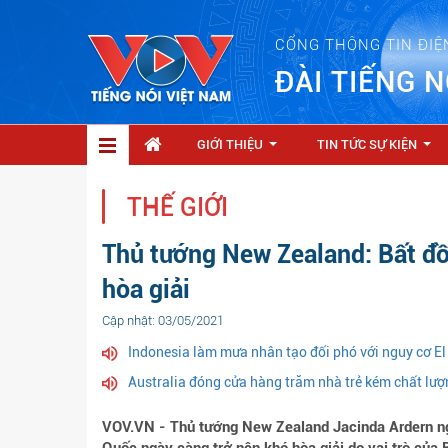
CỔNG THÔNG TIN ĐIỆ
ĐÀI TIẾNG N
GIỚI THIỆU
TIN TỨC SỰ KIỆN
...
...
THẾ GIỚI
Thủ tướng New Zealand: Bất đ
hòa giải
Cập nhật: 03/05/2021
Indonesia làm mưa nhân tạo đối phó với nguy cơ El
Australia đóng cửa hàng trăm nhà trẻ kém chất lượ
VOV.VN - Thủ tướng New Zealand Jacinda Ardern ng