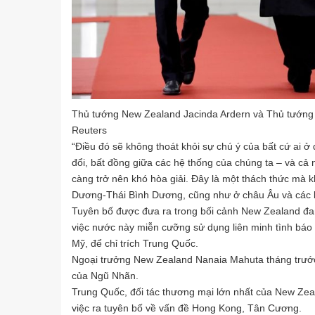
Thủ tướng New Zealand Jacinda Ardern và Thủ tướng 
Reuters
“Điều đó sẽ không thoát khỏi sự chú ý của bất cứ ai ở
đổi, bất đồng giữa các hệ thống của chúng ta – và cả n
càng trở nên khó hòa giải. Đây là một thách thức mà 
Dương-Thái Bình Dương, cũng như ở châu Âu và các kh
Tuyên bố được đưa ra trong bối cảnh New Zealand đa
việc nước này miễn cưỡng sử dụng liên minh tình báo 
Mỹ, để chỉ trích Trung Quốc.
Ngoại trưởng New Zealand Nanaia Mahuta tháng trước 
của Ngũ Nhãn.
Trung Quốc, đối tác thương mại lớn nhất của New Z
việc ra tuyên bố về vấn đề Hong Kong, Tân Cương.