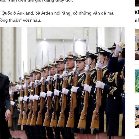
ắc Kinh trên thế giới đang thay đổi.
K
ng Quốc ở Aukland, bà Arden nói rằng, có những vấn đề mà
c
ồng thuận” với nhau.