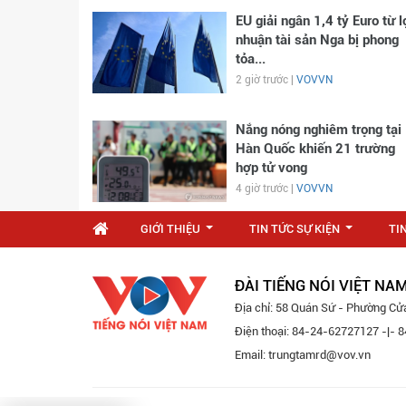
EU giải ngân 1,4 tỷ Euro từ l
nhuận tài sản Nga bị phong
tỏa...
2 giờ trước |
VOVVN
Nắng nóng nghiêm trọng tại
Hàn Quốc khiến 21 trường
hợp tử vong
4 giờ trước |
VOVVN
GIỚI THIỆU
TIN TỨC SỰ KIỆN
TI
...
...
ĐÀI TIẾNG NÓI VIỆT NA
Địa chỉ: 58 Quán Sứ - Phường Cử
Điện thoại: 84-24-62727127 -|-
Email: trungtamrd@vov.vn