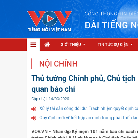
CỔNG THÔNG TIN ĐIỆ
ĐÀI TIẾNG N
GIỚI THIỆU
TIN TỨC SỰ KIỆN
...
...
NỘI CHÍNH
Thủ tướng Chính phủ, Chủ tịch
quan báo chí
Cập nhật: 14/06/2026
Xử lý tài sản công dôi dư: Trách nhiệm quyết định 
Quy định mới về kết hợp an ninh trong phát triển kin
VOV.VN - Nhân dịp Kỷ niệm 101 năm báo chí cách m