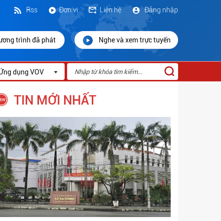
Rss
Đơn vị
Liên hệ
Đăng nhập
ương trình đã phát
Nghe và xem trực tuyến
Ứng dụng VOV
TIN MỚI NHẤT