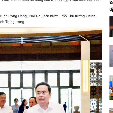
 Trần Thanh Mẫn đã đồng chủ trì cuộc gặp mặt lãnh đạo các
X
đ
ư Trung ương Đảng, Phó Chủ tịch nước, Phó Thủ tướng Chính
gành Trung ương.