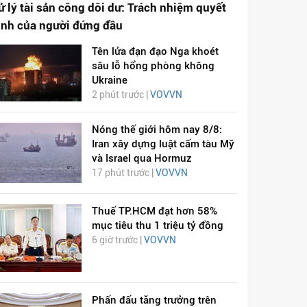
ử lý tài sản công dôi dư: Trách nhiệm quyết
ịnh của người đứng đầu
Tên lửa đạn đạo Nga khoét
sâu lỗ hổng phòng không
Ukraine
2 phút trước |
VOVVN
Nóng thế giới hôm nay 8/8:
Iran xây dựng luật cấm tàu Mỹ
và Israel qua Hormuz
17 phút trước |
VOVVN
Thuế TP.HCM đạt hơn 58%
mục tiêu thu 1 triệu tỷ đồng
6 giờ trước |
VOVVN
Phấn đấu tăng trưởng trên