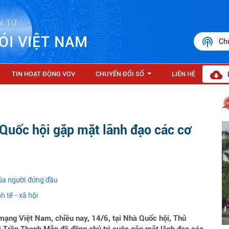
N TỬ
ÓI VIỆT NAM
Ch
TIN HOẠT ĐỘNG VOV
CHUYỂN ĐỔI SỐ
LIÊN HỆ
...
 Quốc hội gặp mặt lãnh đạo các cơ
của người đứng đầu
h tế - xã hội
ạng Việt Nam, chiều nay, 14/6, tại Nhà Quốc hội, Thủ