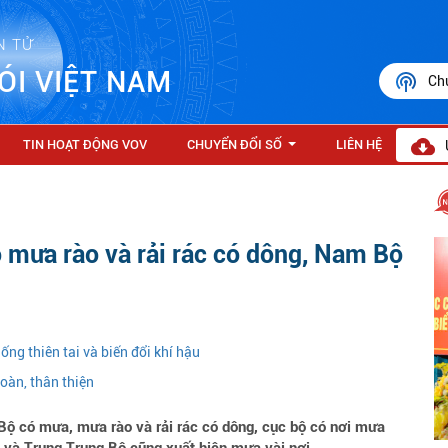
N TỬ
ÓI VIỆT NAM
Ch
TIN HOẠT ĐỘNG VOV
CHUYỂN ĐỔI SỐ
LIÊN HỆ
...
ó mưa rào và rải rác có dông, Nam Bộ
g thiên tai và biến đổi khí hậu
oàn, thân thiện
Bộ có mưa, mưa rào và rải rác có dông, cục bộ có nơi mưa