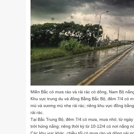
Miền Bắc có mưa rào và rải rác có dông, Nam Bộ nắn
Khu vực trung du và đông Bằng Bắc Bộ, đêm 7/4 có m
mù và sương mù nhẹ rải rác; riêng khu vực đồng bằ
rải rác.
Tại Bắc Trung Bộ, đêm 7/4 có mưa, mưa nhỏ; từ ngày 
trời hửng nắng; riêng thời kỳ từ 10-12/4 có nơi nắng n
Các khu vực khác, chiều tối có mưa rào và dông vài 