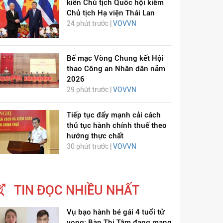
kiến Chủ tịch Quốc hội kiêm
Chủ tịch Hạ viện Thái Lan
24 phút trước |
VOVVN
Bế mạc Vòng Chung kết Hội
thao Công an Nhân dân năm
2026
29 phút trước |
VOVVN
Tiếp tục đẩy mạnh cải cách
thủ tục hành chính thuế theo
hướng thực chất
30 phút trước |
VOVVN
TIN ĐỌC NHIỀU NHẤT
Vụ bạo hành bé gái 4 tuổi tử
vong: Bàn Thị Tâm đang mang