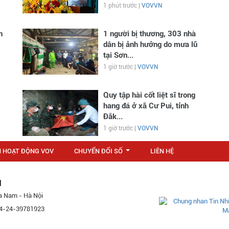
1 phút trước |
VOVVN
n
1 người bị thương, 303 nhà
dân bị ảnh hưởng do mưa lũ
tại Sơn...
1 giờ trước |
VOVVN
Quy tập hài cốt liệt sĩ trong
hang đá ở xã Cư Pui, tỉnh
Đắk...
1 giờ trước |
VOVVN
N HOẠT ĐỘNG VOV
CHUYỂN ĐỔI SỐ
LIÊN HỆ
...
M
a Nam - Hà Nội
 84-24-39781923