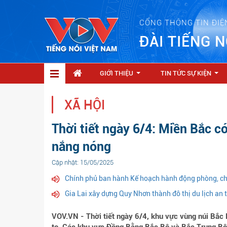
CỔNG THÔNG TIN ĐIỆ
ĐÀI TIẾNG N
GIỚI THIỆU
TIN TỨC SỰ KIỆN
...
...
XÃ HỘI
Thời tiết ngày 6/4: Miền Bắc c
nắng nóng
Cập nhật: 15/05/2025
Chính phủ ban hành Kế hoạch hành động phòng, chốn
Gia Lai xây dựng Quy Nhơn thành đô thị du lịch an t
VOV.VN - Thời tiết ngày 6/4, khu vực vùng núi Bắc 