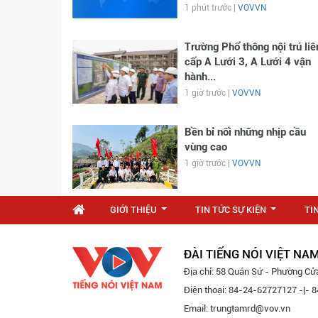
1 phút trước |
VOVVN
Trường Phổ thông nội trú liê
cấp A Lưới 3, A Lưới 4 vận
hành...
1 giờ trước |
VOVVN
Bền bỉ nối những nhịp cầu
vùng cao
1 giờ trước |
VOVVN
GIỚI THIỆU
TIN TỨC SỰ KIỆN
TI
...
...
ĐÀI TIẾNG NÓI VIỆT NA
Địa chỉ: 58 Quán Sứ - Phường Cử
Điện thoại: 84-24-62727127 -|-
Email: trungtamrd@vov.vn