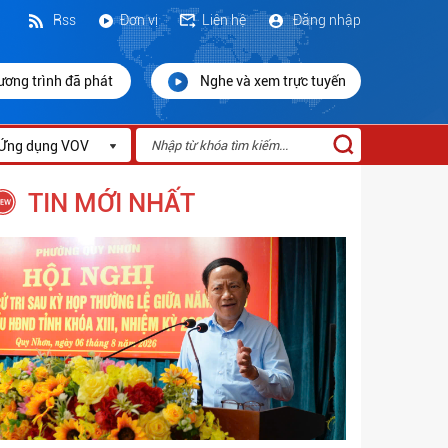
Rss
Đơn vị
Liên hệ
Đăng nhập
ương trình đã phát
Nghe và xem trực tuyến
Ứng dụng VOV
TIN MỚI NHẤT