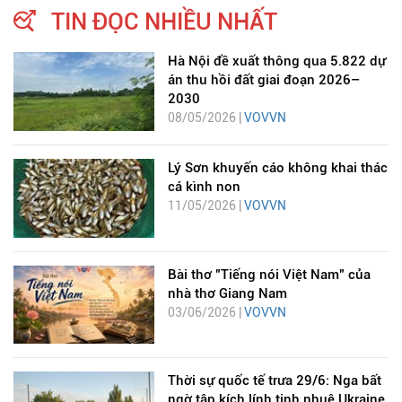
TIN ĐỌC NHIỀU NHẤT
Hà Nội đề xuất thông qua 5.822 dự
án thu hồi đất giai đoạn 2026–
2030
08/05/2026 |
VOVVN
Lý Sơn khuyến cáo không khai thác
cá kình non
11/05/2026 |
VOVVN
Bài thơ "Tiếng nói Việt Nam" của
nhà thơ Giang Nam
03/06/2026 |
VOVVN
Thời sự quốc tế trưa 29/6: Nga bất
ngờ tập kích lính tinh nhuệ Ukraine