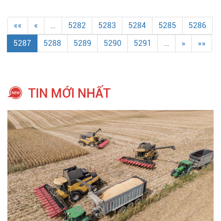
««
«
…
5282
5283
5284
5285
5286
5287
5288
5289
5290
5291
…
»
»»
TIN MỚI NHẤT