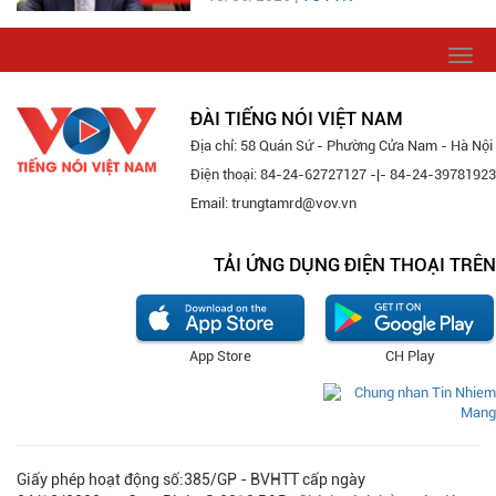
Togg
navi
ĐÀI TIẾNG NÓI VIỆT NAM
Địa chỉ: 58 Quán Sứ - Phường Cửa Nam - Hà Nội
Điện thoại: 84-24-62727127 -|- 84-24-39781923
Email: trungtamrd@vov.vn
TẢI ỨNG DỤNG ĐIỆN THOẠI TRÊN
App Store
CH Play
Giấy phép hoạt động số:385/GP - BVHTT cấp ngày