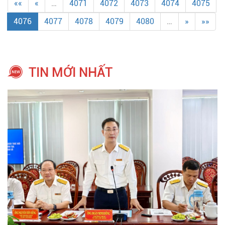
««
«
…
4071
4072
4073
4074
4075
4076
4077
4078
4079
4080
…
»
»»
TIN MỚI NHẤT