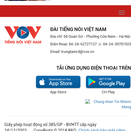
Togg
navi
ĐÀI TIẾNG NÓI VIỆT NAM
Địa chỉ: 58 Quán Sứ - Phường Cửa Nam - Hà Nội
Điện thoại: 84-24-62727127 -|- 84-24-39781923
Email: trungtamrd@vov.vn
TẢI ỨNG DỤNG ĐIỆN THOẠI TRÊN
App Store
CH Play
Giấy phép hoạt động số:385/GP - BVHTT cấp ngày
24/12/2003 CopyRight © 2018 R&D
Chính sách bảo mật riêng