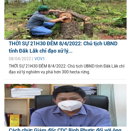
THỜI SỰ 21H30 ĐÊM 8/4/2022: Chủ tịch UBND
tỉnh Đắk Lắk chỉ đạo xử lý...
08/04/2022 |
VOV1
THỜI SỰ 21H30 ĐÊM 8/4/2022: Chủ tịch UBND tỉnh Đắk Lắk chỉ
đạo xử lý nghiêm vụ phá hơn 300 hecta rừng.
Cách chức Giám đốc CDC Bình Phước đối với ông