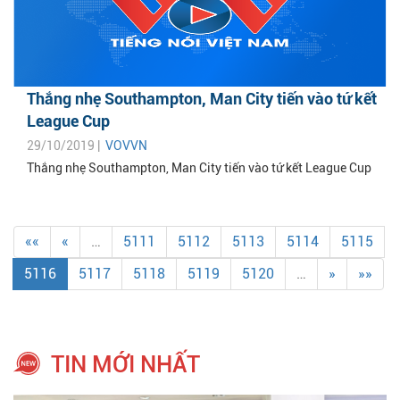
Thắng nhẹ Southampton, Man City tiến vào tứ kết
League Cup
29/10/2019 |
VOVVN
Thắng nhẹ Southampton, Man City tiến vào tứ kết League Cup
««
«
…
5111
5112
5113
5114
5115
5116
5117
5118
5119
5120
…
»
»»
TIN MỚI NHẤT