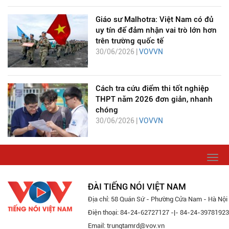
Giáo sư Malhotra: Việt Nam có đủ
uy tín để đảm nhận vai trò lớn hơn
trên trường quốc tế
30/06/2026 |
VOVVN
Cách tra cứu điểm thi tốt nghiệp
THPT năm 2026 đơn giản, nhanh
chóng
30/06/2026 |
VOVVN
Togg
navi
ĐÀI TIẾNG NÓI VIỆT NAM
Địa chỉ: 58 Quán Sứ - Phường Cửa Nam - Hà Nội
Điện thoại: 84-24-62727127 -|- 84-24-39781923
Email: trungtamrd@vov.vn