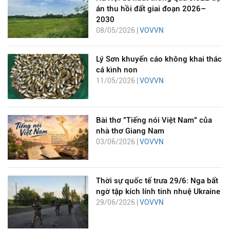
án thu hồi đất giai đoạn 2026–
2030
08/05/2026 |
VOVVN
Lý Sơn khuyến cáo không khai thác
cá kình non
11/05/2026 |
VOVVN
Bài thơ "Tiếng nói Việt Nam" của
nhà thơ Giang Nam
03/06/2026 |
VOVVN
Thời sự quốc tế trưa 29/6: Nga bất
ngờ tập kích lính tinh nhuệ Ukraine
29/06/2026 |
VOVVN