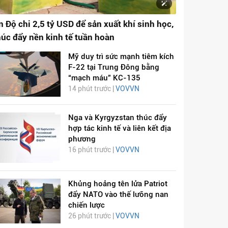
n Độ chi 2,5 tỷ USD để sản xuất khí sinh học,
húc đẩy nền kinh tế tuần hoàn
Mỹ duy trì sức mạnh tiêm kích
F-22 tại Trung Đông bằng
“mạch máu” KC-135
14 phút trước |
VOVVN
Nga và Kyrgyzstan thúc đẩy
hợp tác kinh tế và liên kết địa
phương
16 phút trước |
VOVVN
Khủng hoảng tên lửa Patriot
đẩy NATO vào thế lưỡng nan
chiến lược
26 phút trước |
VOVVN