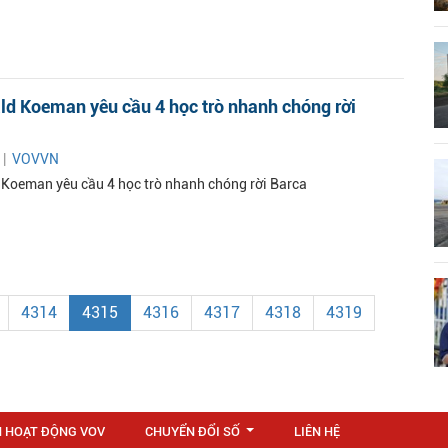
ld Koeman yêu cầu 4 học trò nhanh chóng rời
 |
VOVVN
Koeman yêu cầu 4 học trò nhanh chóng rời Barca
4314
4315
4316
4317
4318
4319
N HOẠT ĐỘNG VOV
CHUYỂN ĐỔI SỐ
LIÊN HỆ
...