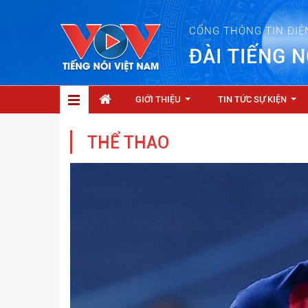
CỔNG THÔNG TIN ĐIỆ
ĐÀI TIẾNG N
GIỚI THIỆU
TIN TỨC SỰ KIỆN
...
...
THỂ THAO