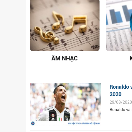
T NAM
ÂM NHẠC
Ronaldo v
2020
29/08/2020
Ronaldo và 