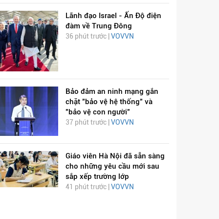
Lãnh đạo Israel - Ấn Độ điện
đàm về Trung Đông
36 phút trước |
VOVVN
Bảo đảm an ninh mạng gắn
ỊCH VIÊM PHỔI COVID-
HÁT LÊN VIỆT NAM
chặt "bảo vệ hệ thống" và
19
"bảo vệ con người"
37 phút trước |
VOVVN
Giáo viên Hà Nội đã sẵn sàng
cho những yêu cầu mới sau
sắp xếp trường lớp
41 phút trước |
VOVVN