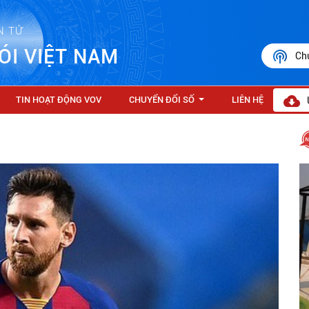
N TỬ
ÓI VIỆT NAM
Ch
TIN HOẠT ĐỘNG VOV
CHUYỂN ĐỔI SỐ
LIÊN HỆ
...