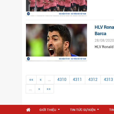
HLV Rona
Barca
28/08/2020
HLV Ronald 
««
«
…
4310
4311
4312
4313
…
»
»»
GIỚI THIỆU
TIN TỨC SỰ KIỆN
TI
...
...