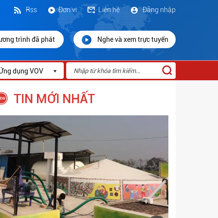
Rss
Đơn vị
Liên hệ
Đăng nhập
ương trình đã phát
Nghe và xem trực tuyến
Ứng dụng VOV
TIN MỚI NHẤT