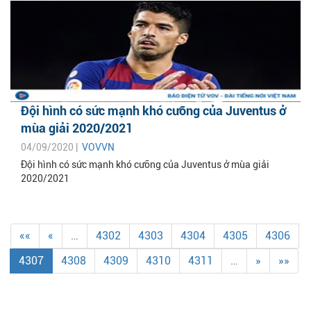
Đội hình có sức mạnh khó cưỡng của Juventus ở
mùa giải 2020/2021
04/09/2020 |
VOVVN
Đội hình có sức mạnh khó cưỡng của Juventus ở mùa giải
2020/2021
««
«
…
4302
4303
4304
4305
4306
4307
4308
4309
4310
4311
…
»
»»