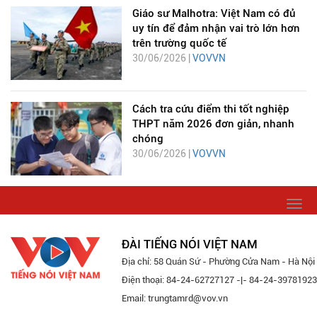
Giáo sư Malhotra: Việt Nam có đủ
uy tín để đảm nhận vai trò lớn hơn
trên trường quốc tế
30/06/2026 |
VOVVN
Cách tra cứu điểm thi tốt nghiệp
THPT năm 2026 đơn giản, nhanh
chóng
30/06/2026 |
VOVVN
Togg
navi
ĐÀI TIẾNG NÓI VIỆT NAM
Địa chỉ: 58 Quán Sứ - Phường Cửa Nam - Hà Nội
Điện thoại: 84-24-62727127 -|- 84-24-39781923
Email: trungtamrd@vov.vn