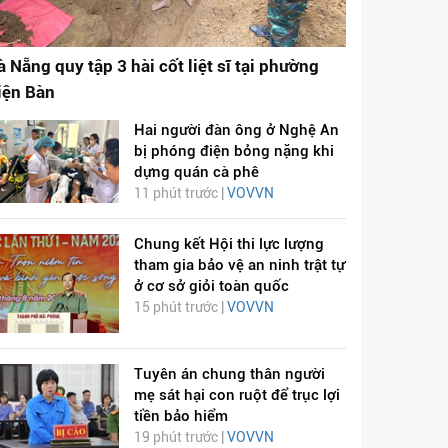
à Nẵng quy tập 3 hài cốt liệt sĩ tại phường
iện Bàn
Hai người đàn ông ở Nghệ An
bị phóng điện bỏng nặng khi
dựng quán cà phê
11 phút trước |
VOVVN
Chung kết Hội thi lực lượng
tham gia bảo vệ an ninh trật tự
ở cơ sở giỏi toàn quốc
15 phút trước |
VOVVN
Tuyên án chung thân người
mẹ sát hại con ruột để trục lợi
tiền bảo hiểm
19 phút trước |
VOVVN