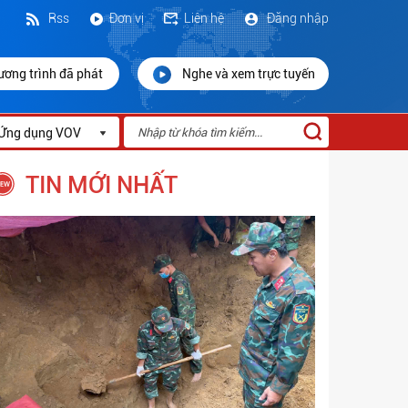
Rss
Đơn vị
Liên hệ
Đăng nhập
ương trình đã phát
Nghe và xem trực tuyến
Ứng dụng VOV
TIN MỚI NHẤT