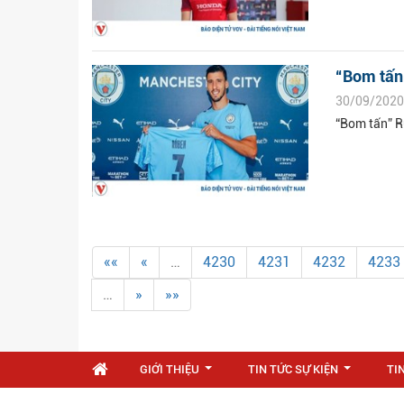
“Bom tấn”
30/09/2020
“Bom tấn” R
««
«
…
4230
4231
4232
4233
…
»
»»
GIỚI THIỆU
TIN TỨC SỰ KIỆN
TI
...
...