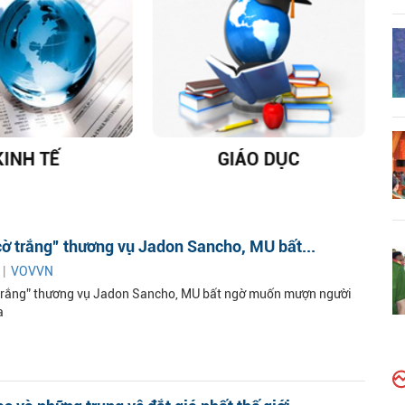
KINH TẾ
GIÁO DỤC
D
ờ trắng” thương vụ Jadon Sancho, MU bất...
 |
VOVVN
trắng” thương vụ Jadon Sancho, MU bất ngờ muốn mượn người
a