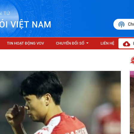
N TỬ
ÓI VIỆT NAM
Ch
TIN HOẠT ĐỘNG VOV
CHUYỂN ĐỔI SỐ
LIÊN HỆ
...