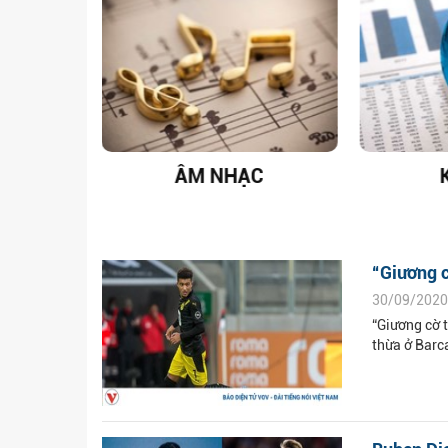
T NAM
ÂM NHẠC
“Giương c
30/09/2020
“Giương cờ 
thừa ở Barc