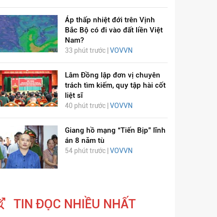
Áp thấp nhiệt đới trên Vịnh
Bắc Bộ có đi vào đất liền Việt
Nam?
33 phút trước |
VOVVN
Lâm Đồng lập đơn vị chuyên
ỊCH VIÊM PHỔI COVID-
HÁT LÊN VIỆT NAM
trách tìm kiếm, quy tập hài cốt
liệt sĩ
19
40 phút trước |
VOVVN
Giang hồ mạng “Tiến Bịp” lĩnh
án 8 năm tù
54 phút trước |
VOVVN
TIN ĐỌC NHIỀU NHẤT