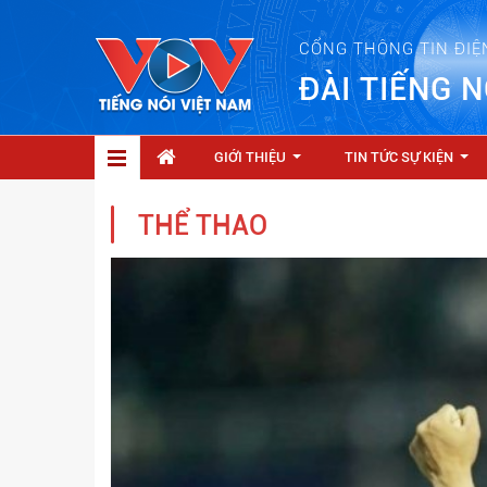
CỔNG THÔNG TIN ĐIỆ
ĐÀI TIẾNG N
GIỚI THIỆU
TIN TỨC SỰ KIỆN
...
...
THỂ THAO