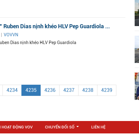
 Ruben Dias nịnh khéo HLV Pep Guardiola ...
 |
VOVVN
uben Dias nịnh khéo HLV Pep Guardiola
4234
4235
4236
4237
4238
4239
N HOẠT ĐỘNG VOV
CHUYỂN ĐỔI SỐ
LIÊN HỆ
...