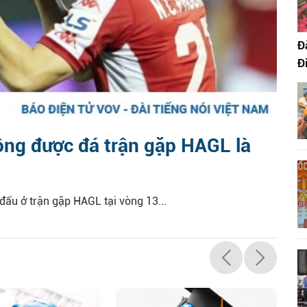
Đ
Đ
ng được đá trận gặp HAGL là
ấu ở trận gặp HAGL tại vòng 13...