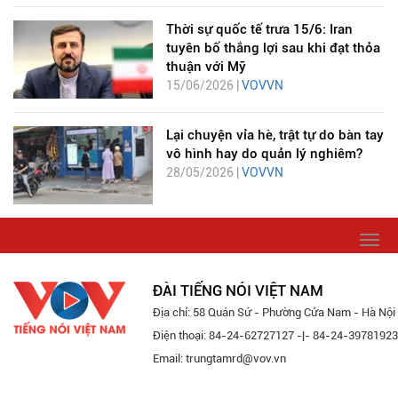
Thời sự quốc tế trưa 15/6: Iran
tuyên bố thắng lợi sau khi đạt thỏa
thuận với Mỹ
15/06/2026 |
VOVVN
Lại chuyện vỉa hè, trật tự do bàn tay
vô hình hay do quản lý nghiêm?
28/05/2026 |
VOVVN
Togg
navi
ĐÀI TIẾNG NÓI VIỆT NAM
Địa chỉ: 58 Quán Sứ - Phường Cửa Nam - Hà Nội
Điện thoại: 84-24-62727127 -|- 84-24-39781923
Email: trungtamrd@vov.vn