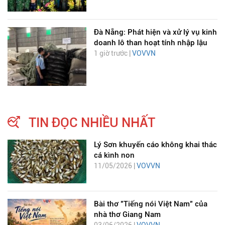
Đà Nẵng: Phát hiện và xử lý vụ kinh
doanh lô than hoạt tính nhập lậu
1 giờ trước |
VOVVN
TIN ĐỌC NHIỀU NHẤT
Lý Sơn khuyến cáo không khai thác
cá kình non
11/05/2026 |
VOVVN
Bài thơ "Tiếng nói Việt Nam" của
nhà thơ Giang Nam