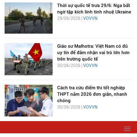
Thời sự quốc tế trưa 29/6: Nga bất
ngờ tập kích lính tinh nhuệ Ukraine
29/06/2026 |
VOVVN
Giáo sư Malhotra: Việt Nam có đủ
uy tín để đảm nhận vai trò lớn hơn
trên trường quốc tế
30/06/2026 |
VOVVN
Cách tra cứu điểm thi tốt nghiệp
THPT năm 2026 đơn giản, nhanh
chóng
30/06/2026 |
VOVVN
Togg
navi