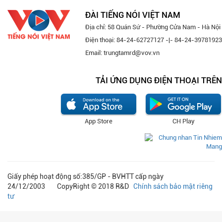
ĐÀI TIẾNG NÓI VIỆT NAM
Địa chỉ: 58 Quán Sứ - Phường Cửa Nam - Hà Nội
Điện thoại: 84-24-62727127 -|- 84-24-39781923
Email: trungtamrd@vov.vn
TẢI ỨNG DỤNG ĐIỆN THOẠI TRÊN
App Store
CH Play
Giấy phép hoạt động số:385/GP - BVHTT cấp ngày
24/12/2003 CopyRight © 2018 R&D
Chính sách bảo mật riêng
tư