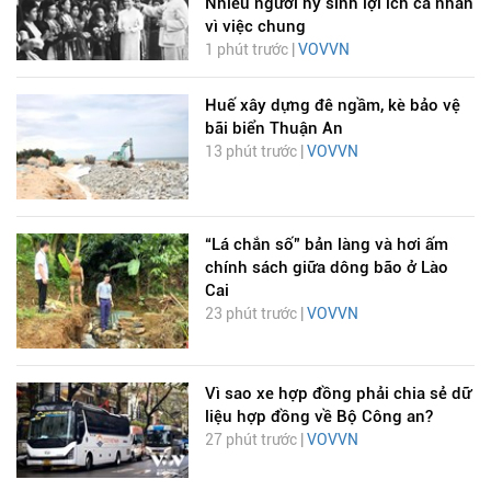
Nhiều người hy sinh lợi ích cá nhân
vì việc chung
1 phút trước |
VOVVN
Huế xây dựng đê ngầm, kè bảo vệ
bãi biển Thuận An
13 phút trước |
VOVVN
“Lá chắn số” bản làng và hơi ấm
chính sách giữa dông bão ở Lào
Cai
23 phút trước |
VOVVN
Vì sao xe hợp đồng phải chia sẻ dữ
liệu hợp đồng về Bộ Công an?
27 phút trước |
VOVVN