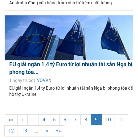
Australia đóng cửa hàng trăm nhà trẻ kém chất lượng
EU giải ngân 1,4 tỷ Euro từ lợi nhuận tài sản Nga bị
phong tỏa...
1 ngày trước |
VOVVN
EU giải ngân 1,4 tỷ Euro từ lợi nhuận tài sản Nga bị phong tỏa để
hỗ trợ Ukraine
««
«
…
4
5
6
7
8
9
10
11
12
13
…
»
»»