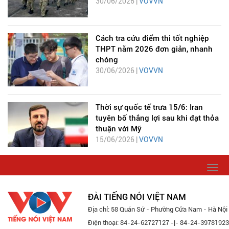
30/06/2026 |
VOVVN
Cách tra cứu điểm thi tốt nghiệp
THPT năm 2026 đơn giản, nhanh
chóng
30/06/2026 |
VOVVN
Thời sự quốc tế trưa 15/6: Iran
tuyên bố thắng lợi sau khi đạt thỏa
thuận với Mỹ
15/06/2026 |
VOVVN
Togg
navi
ĐÀI TIẾNG NÓI VIỆT NAM
Địa chỉ: 58 Quán Sứ - Phường Cửa Nam - Hà Nội
Điện thoại: 84-24-62727127 -|- 84-24-39781923