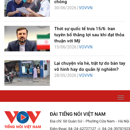
chóng
30/06/2026 |
VOVVN
Thời sự quốc tế trưa 15/6: Iran
tuyên bố thắng lợi sau khi đạt thỏa
thuận với Mỹ
15/06/2026 |
VOVVN
Lại chuyện vỉa hè, trật tự do bàn tay
vô hình hay do quản lý nghiêm?
28/05/2026 |
VOVVN
Togg
navi
ĐÀI TIẾNG NÓI VIỆT NAM
Địa chỉ: 58 Quán Sứ - Phường Cửa Nam - Hà Nội
Điện thoại: 84-24-62727127 -|- 84-24-39781923