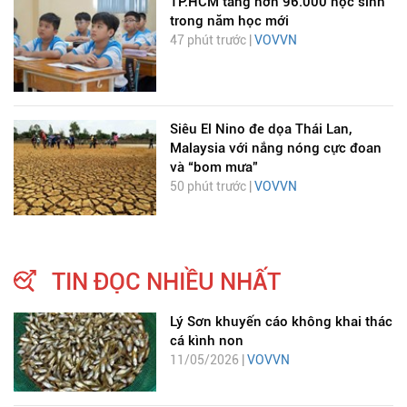
TP.HCM tăng hơn 96.000 học sinh
trong năm học mới
47 phút trước |
VOVVN
Siêu El Nino đe dọa Thái Lan,
Malaysia với nắng nóng cực đoan
và “bom mưa”
50 phút trước |
VOVVN
TIN ĐỌC NHIỀU NHẤT
Lý Sơn khuyến cáo không khai thác
cá kình non
11/05/2026 |
VOVVN