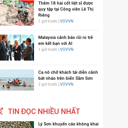
Thêm 18 hài cốt liệt sĩ được
quy tập tại Công viên Lê Thị
Riêng
1 giờ trước |
VOVVN
Malaysia cảnh báo rủi ro trẻ
em kết bạn với AI
1 giờ trước |
VOVVN
ỊCH VIÊM PHỔI COVID-
HÁT LÊN VIỆT NAM
19
Ca nô chở khách tái diễn cảnh
bát nháo trên biển Sầm Sơn
2 giờ trước |
VOVVN
TIN ĐỌC NHIỀU NHẤT
Lý Sơn khuyến cáo không khai