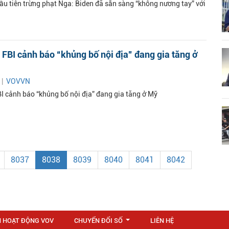
ầu tiên trừng phạt Nga: Biden đã sẵn sàng “không nương tay” với
FBI cảnh báo “khủng bố nội địa” đang gia tăng ở
 |
VOVVN
I cảnh báo “khủng bố nội địa” đang gia tăng ở Mỹ
8037
8038
8039
8040
8041
8042
N HOẠT ĐỘNG VOV
CHUYỂN ĐỔI SỐ
LIÊN HỆ
...