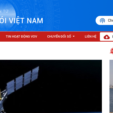
N TỬ
ÓI VIỆT NAM
Ch
TIN HOẠT ĐỘNG VOV
CHUYỂN ĐỔI SỐ
LIÊN HỆ
...