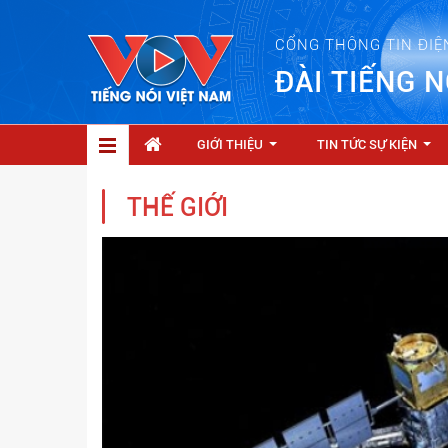
CỔNG THÔNG TIN ĐIỆ
ĐÀI TIẾNG N
GIỚI THIỆU
TIN TỨC SỰ KIỆN
...
...
THẾ GIỚI