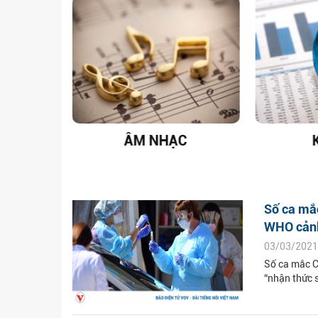
T NAM
ÂM NHẠC
Số ca mắc
WHO cảnh
03/03/2021
Số ca mắc C
“nhận thức 