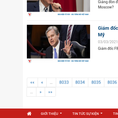
Giáng đòn đ
Moscow?
Giám đốc 
Mỹ
03/03/2021
Giám đốc FB
««
«
…
8033
8034
8035
8036
…
»
»»
GIỚI THIỆU
TIN TỨC SỰ KIỆN
TI
...
...