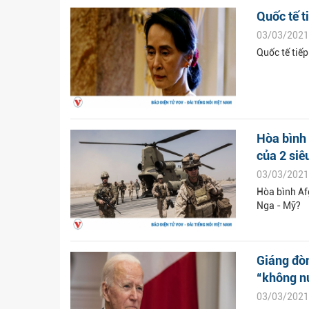
Quốc tế t
03/03/2021
Quốc tế tiế
Hòa bình 
của 2 siê
03/03/2021
Hòa bình Af
Nga - Mỹ?
Giáng đòn
“không nư
03/03/2021