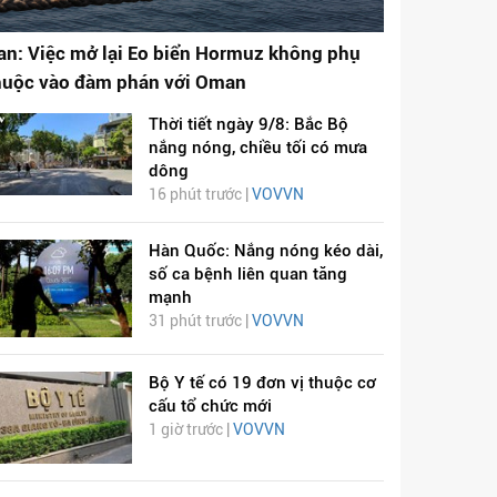
ran: Việc mở lại Eo biển Hormuz không phụ
huộc vào đàm phán với Oman
Thời tiết ngày 9/8: Bắc Bộ
nắng nóng, chiều tối có mưa
dông
16 phút trước |
VOVVN
Hàn Quốc: Nắng nóng kéo dài,
số ca bệnh liên quan tăng
mạnh
31 phút trước |
VOVVN
Bộ Y tế có 19 đơn vị thuộc cơ
cấu tổ chức mới
1 giờ trước |
VOVVN