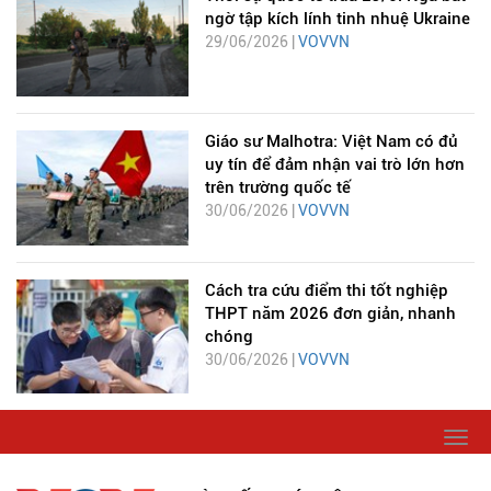
ngờ tập kích lính tinh nhuệ Ukraine
29/06/2026 |
VOVVN
Giáo sư Malhotra: Việt Nam có đủ
uy tín để đảm nhận vai trò lớn hơn
trên trường quốc tế
30/06/2026 |
VOVVN
Cách tra cứu điểm thi tốt nghiệp
THPT năm 2026 đơn giản, nhanh
chóng
30/06/2026 |
VOVVN
Togg
navi