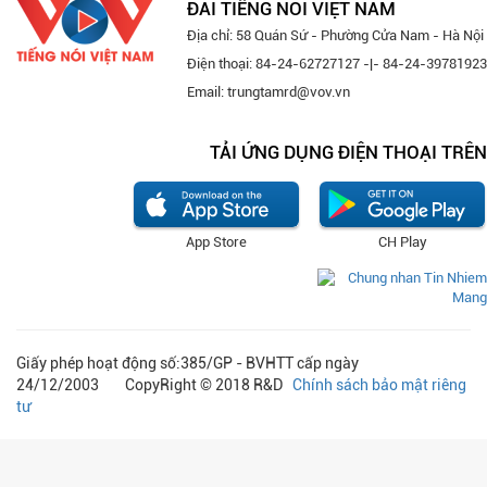
ĐÀI TIẾNG NÓI VIỆT NAM
Địa chỉ: 58 Quán Sứ - Phường Cửa Nam - Hà Nội
Điện thoại: 84-24-62727127 -|- 84-24-39781923
Email: trungtamrd@vov.vn
TẢI ỨNG DỤNG ĐIỆN THOẠI TRÊN
App Store
CH Play
Giấy phép hoạt động số:385/GP - BVHTT cấp ngày
24/12/2003 CopyRight © 2018 R&D
Chính sách bảo mật riêng
tư