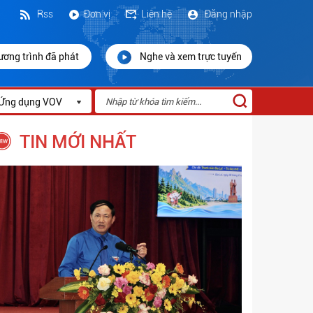
Rss
Đơn vị
Liên hệ
Đăng nhập
ương trình đã phát
Nghe và xem trực tuyến
Ứng dụng VOV
TIN MỚI NHẤT