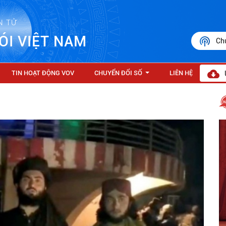
N TỬ
ÓI VIỆT NAM
Ch
TIN HOẠT ĐỘNG VOV
CHUYỂN ĐỔI SỐ
LIÊN HỆ
...