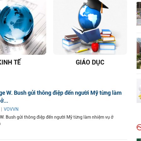
KINH TẾ
GIÁO DỤC
D
e W. Bush gửi thông điệp đến người Mỹ từng làm
ở...
 |
VOVVN
W. Bush gửi thông điệp đến người Mỹ từng làm nhiệm vụ ở
n