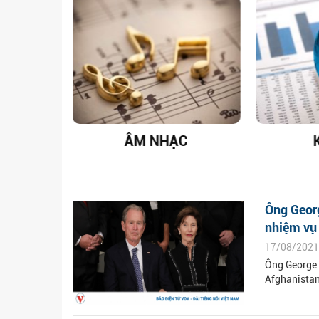
T NAM
ÂM NHẠC
Ông Georg
nhiệm vụ 
17/08/2021
Ông George 
Afghanista