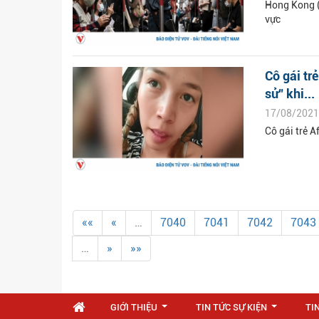
Hong Kong (
vực
Cô gái tr
sử" khi...
17/08/2021
Cô gái trẻ A
««
«
…
7040
7041
7042
7043
…
»
»»
GIỚI THIỆU
TIN TỨC SỰ KIỆN
TI
...
...