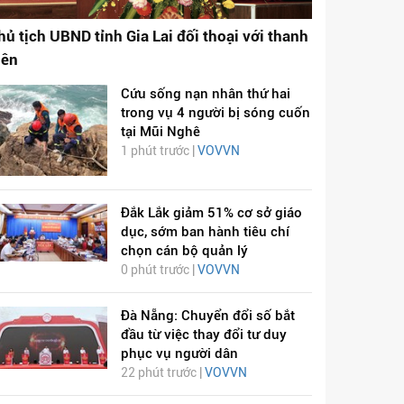
hủ tịch UBND tỉnh Gia Lai đối thoại với thanh
iên
Cứu sống nạn nhân thứ hai
trong vụ 4 người bị sóng cuốn
tại Mũi Nghê
1 phút trước |
VOVVN
Đắk Lắk giảm 51% cơ sở giáo
dục, sớm ban hành tiêu chí
chọn cán bộ quản lý
0 phút trước |
VOVVN
Đà Nẵng: Chuyển đổi số bắt
đầu từ việc thay đổi tư duy
phục vụ người dân
22 phút trước |
VOVVN