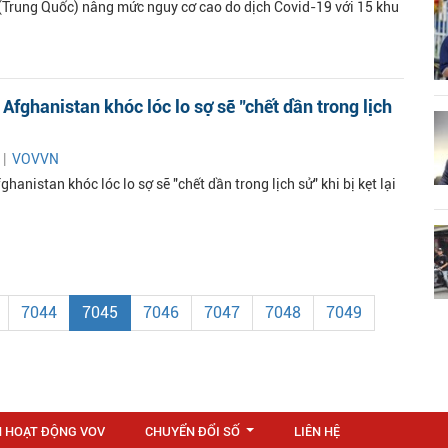
Trung Quốc) nâng mức nguy cơ cao do dịch Covid-19 với 15 khu
ẻ Afghanistan khóc lóc lo sợ sẽ "chết dần trong lịch
 |
VOVVN
fghanistan khóc lóc lo sợ sẽ "chết dần trong lịch sử" khi bị kẹt lại
7044
7045
7046
7047
7048
7049
N HOẠT ĐỘNG VOV
CHUYỂN ĐỔI SỐ
LIÊN HỆ
...