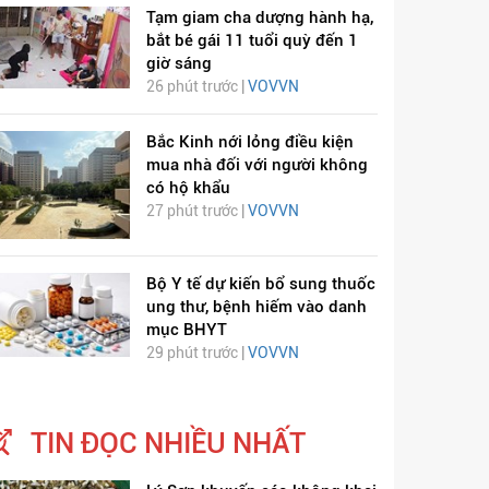
Tạm giam cha dượng hành hạ,
bắt bé gái 11 tuổi quỳ đến 1
giờ sáng
26 phút trước |
VOVVN
Bắc Kinh nới lỏng điều kiện
mua nhà đối với người không
có hộ khẩu
27 phút trước |
VOVVN
ỊCH VIÊM PHỔI COVID-
HÁT LÊN VIỆT NAM
19
Bộ Y tế dự kiến bổ sung thuốc
ung thư, bệnh hiếm vào danh
mục BHYT
29 phút trước |
VOVVN
TIN ĐỌC NHIỀU NHẤT