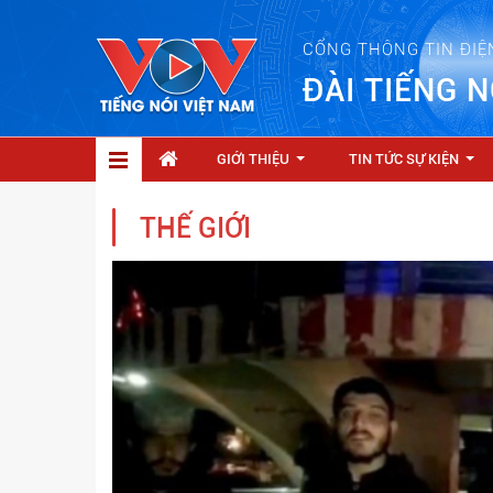
CỔNG THÔNG TIN ĐIỆ
ĐÀI TIẾNG N
GIỚI THIỆU
TIN TỨC SỰ KIỆN
...
...
THẾ GIỚI