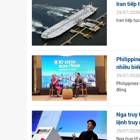
Iran tiếp
29/07/2026
Iran tiếp tụ
Philippin
nhiều biế
29/07/2026
Philippines
động
Nga truy 
lệnh truy 
29/07/2026
Nga truy tố 