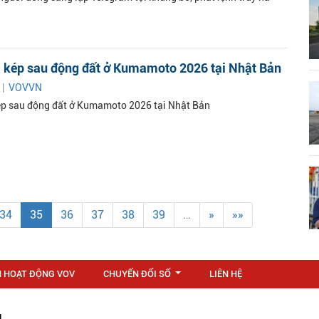
 kép sau động đất ở Kumamoto 2026 tại Nhật Bản
 |
VOVVN
p sau động đất ở Kumamoto 2026 tại Nhật Bản
34
35
36
37
38
39
…
»
»»
N HOẠT ĐỘNG VOV
CHUYỂN ĐỔI SỐ
LIÊN HỆ
...
M