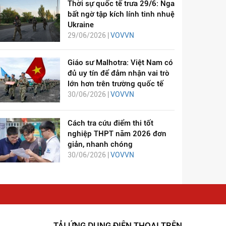
Thời sự quốc tế trưa 29/6: Nga
bất ngờ tập kích lính tinh nhuệ
Ukraine
29/06/2026 |
VOVVN
Giáo sư Malhotra: Việt Nam có
đủ uy tín để đảm nhận vai trò
lớn hơn trên trường quốc tế
30/06/2026 |
VOVVN
Cách tra cứu điểm thi tốt
nghiệp THPT năm 2026 đơn
giản, nhanh chóng
30/06/2026 |
VOVVN
TẢI ỨNG DỤNG ĐIỆN THOẠI TRÊN