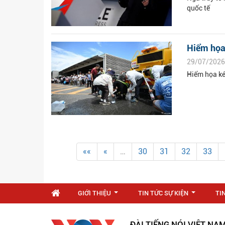
quốc tế
Hiểm họa
29/07/2026
Hiểm họa ké
««
«
…
30
31
32
33
GIỚI THIỆU
TIN TỨC SỰ KIỆN
TI
...
...
ĐÀI TIẾNG NÓI VIỆT NA