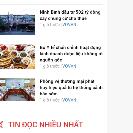
Ninh Bình đầu tư 502 tỷ đồng
xây chung cư cho thuê
1 giờ trước |
VOVVN
Bộ Y tế chấn chỉnh hoạt động
kinh doanh dược liệu không rõ
ỊCH VIÊM PHỔI COVID-
HÁT LÊN VIỆT NAM
nguồn gốc
19
1 giờ trước |
VOVVN
Phòng vệ thương mại phát
huy hiệu quả từ hệ thống cảnh
báo sớm
1 giờ trước |
VOVVN
TIN ĐỌC NHIỀU NHẤT