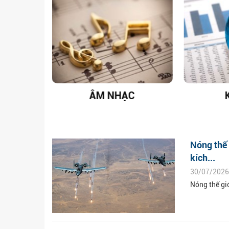
T NAM
ÂM NHẠC
Nóng thế 
kích...
30/07/2026
Nóng thế giớ