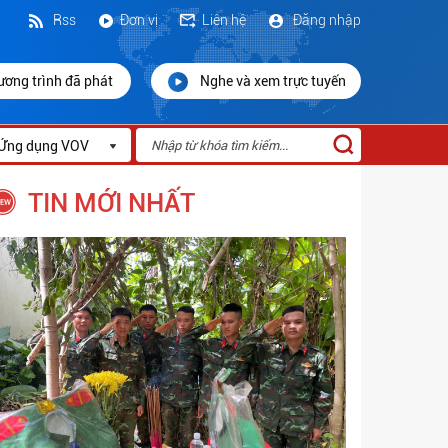
Rss
Đơn vị
Liên hệ
Đăng nhập
ương trình đã phát
Nghe và xem trực tuyến
Ứng dụng VOV
TIN MỚI NHẤT