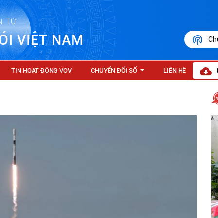
N TỬ
ÓI VIỆT NAM
Ch
TIN HOẠT ĐỘNG VOV
CHUYỂN ĐỔI SỐ
LIÊN HỆ
...