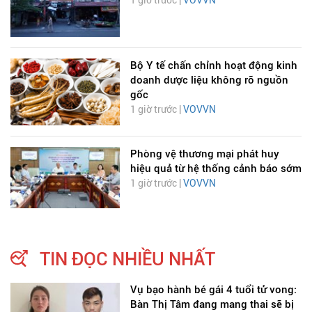
1 giờ trước |
VOVVN
Bộ Y tế chấn chỉnh hoạt động kinh
doanh dược liệu không rõ nguồn
gốc
1 giờ trước |
VOVVN
Phòng vệ thương mại phát huy
hiệu quả từ hệ thống cảnh báo sớm
1 giờ trước |
VOVVN
TIN ĐỌC NHIỀU NHẤT
Vụ bạo hành bé gái 4 tuổi tử vong:
Bàn Thị Tâm đang mang thai sẽ bị