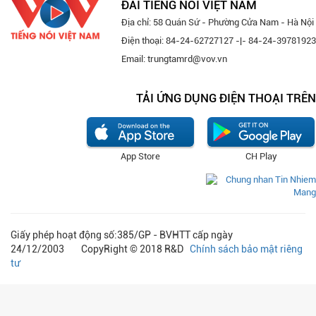
ĐÀI TIẾNG NÓI VIỆT NAM
Địa chỉ: 58 Quán Sứ - Phường Cửa Nam - Hà Nội
Điện thoại: 84-24-62727127 -|- 84-24-39781923
Email: trungtamrd@vov.vn
TẢI ỨNG DỤNG ĐIỆN THOẠI TRÊN
App Store
CH Play
Giấy phép hoạt động số:385/GP - BVHTT cấp ngày
24/12/2003 CopyRight © 2018 R&D
Chính sách bảo mật riêng
tư