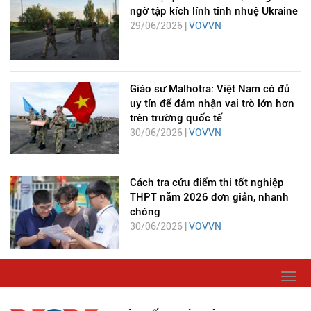
ngờ tập kích lính tinh nhuệ Ukraine
29/06/2026 |
VOVVN
Giáo sư Malhotra: Việt Nam có đủ
uy tín để đảm nhận vai trò lớn hơn
trên trường quốc tế
30/06/2026 |
VOVVN
Cách tra cứu điểm thi tốt nghiệp
THPT năm 2026 đơn giản, nhanh
chóng
30/06/2026 |
VOVVN
Togg
navi