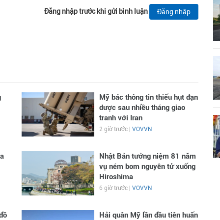
Đăng nhập trước khi gửi bình luận
Đăng nhập
g
Mỹ bác thông tin thiếu hụt đạn
dược sau nhiều tháng giao
tranh với Iran
2 giờ trước |
VOVVN
ga
Nhật Bản tưởng niệm 81 năm
vụ ném bom nguyên tử xuống
Hiroshima
6 giờ trước |
VOVVN
đồ
Hải quân Mỹ lần đầu tiên huấn