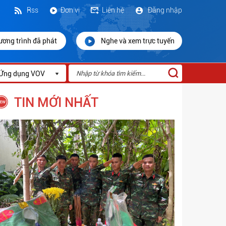
Rss
Đơn vị
Liên hệ
Đăng nhập
ương trình đã phát
Nghe và xem trực tuyến
Ứng dụng VOV
TIN MỚI NHẤT