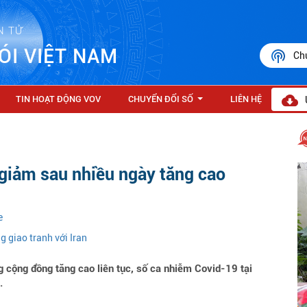
N TỬ
ÓI VIỆT NAM
Ch
TIN HOẠT ĐỘNG VOV
CHUYỂN ĐỔI SỐ
LIÊN HỆ
...
giảm sau nhiều ngày tăng cao
e
g giao tranh với Iran
 cộng đồng tăng cao liên tục, số ca nhiễm Covid-19 tại
.