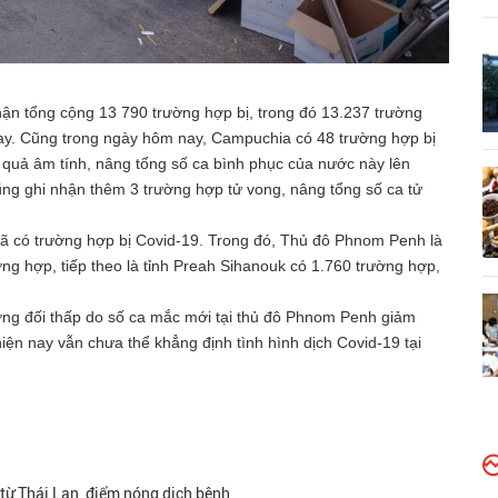
hận tổng cộng 13 790 trường hợp bị, trong đó 13.237 trường
nay. Cũng trong ngày hôm nay, Campuchia có 48 trường hợp bị
t quả âm tính, nâng tổng số ca bình phục của nước này lên
ũng ghi nhận thêm 3 trường hợp tử vong, nâng tổng số ca tử
ã có trường hợp bị Covid-19. Trong đó, Thủ đô Phnom Penh là
ng hợp, tiếp theo là tỉnh Preah Sihanouk có 1.760 trường hợp,
ng đối thấp do số ca mắc mới tại thủ đô Phnom Penh giảm
hiện nay vẫn chưa thể khẳng định tình hình dịch Covid-19 tại
từ Thái Lan, điểm nóng dịch bệnh