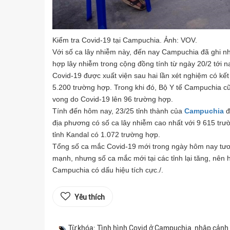
Kiểm tra Covid-19 tại Campuchia. Ảnh: VOV.
Với số ca lây nhiễm này, đến nay Campuchia đã ghi n
hợp lây nhiễm trong cộng đồng tính từ ngày 20/2 tới 
Covid-19 được xuất viện sau hai lần xét nghiệm có kế
5.200 trường hợp. Trong khi đó, Bộ Y tế Campuchia c
vong do Covid-19 lên 96 trường hợp.
Tính đến hôm nay, 23/25 tỉnh thành của
Campuchia
đ
địa phương có số ca lây nhiễm cao nhất với 9 615 trườ
tỉnh Kandal có 1.072 trường hợp.
Tổng số ca mắc Covid-19 mới trong ngày hôm nay tươ
mạnh, nhưng số ca mắc mới tại các tỉnh lại tăng, nên 
Campuchia có dấu hiệu tích cực./.
Yêu thích
Từ khóa: Tình hình Covid ở Campuchia, nhập cảnh 