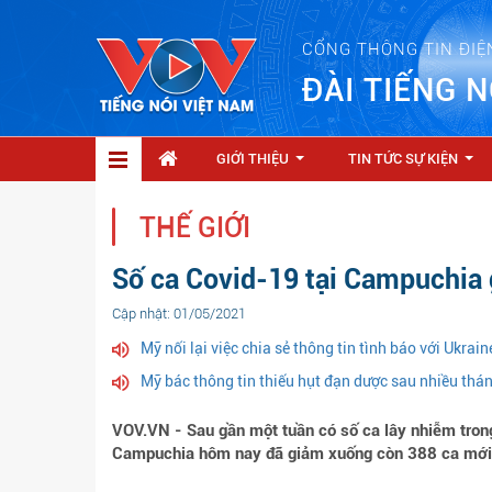
CỔNG THÔNG TIN ĐIỆ
ĐÀI TIẾNG N
GIỚI THIỆU
TIN TỨC SỰ KIỆN
...
...
THẾ GIỚI
Số ca Covid-19 tại Campuchia 
Cập nhật: 01/05/2021
Mỹ nối lại việc chia sẻ thông tin tình báo với Ukrain
Mỹ bác thông tin thiếu hụt đạn dược sau nhiều thán
VOV.VN - Sau gần một tuần có số ca lây nhiễm trong
Campuchia hôm nay đã giảm xuống còn 388 ca mới