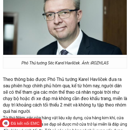
Phó Thủ tướng Séc Karel Havlíček. Ảnh: iROZHLAS
Theo thông báo được Phó Thủ tướng Karel Havlíček đưa ra
sau phiên họp chính phủ hôm qua, kể từ hôm nay, người dân
sẽ có thể tham gia các môn thể thao cá nhân ngoài trời như
chạy bộ hoặc đi xe đạp mà không cần đeo khẩu trang, miễn là
duy trì khoảng cách tối thiểu 2 mét và không tụ tập theo nhóm
quá hai người.
Từ thứ Năm, các cửa hàng vật liệu xây dựng, cửa hàng kim khí, cửa
Đã kết nối EMC
hàng bán và sửa chữa xe đạp sẽ được mở cửa trở lại miễn là đáp ứng