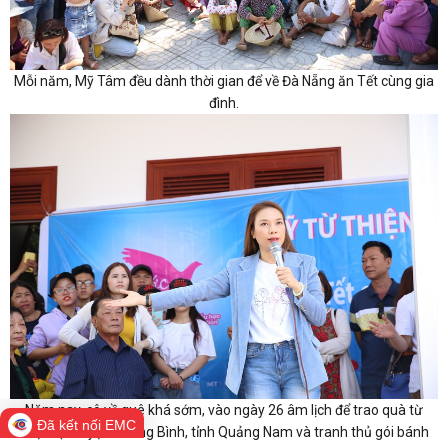
Mỗi năm, Mỹ Tâm đều dành thời gian để về Đà Nẵng ăn Tết cùng gia
đình.
Năm nay, cô về quê khá sớm, vào ngày 26 âm lịch để trao quà từ
Đã kết nối EMC
thiện tại huyện Thăng Bình, tỉnh Quảng Nam và tranh thủ gói bánh