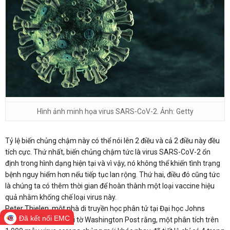
Hình ảnh minh họa virus SARS-CoV-2. Ảnh: Getty
Tỷ lệ biến chủng chậm này có thể nói lên 2 điều và cả 2 điều này đều
tích cực. Thứ nhất, biến chủng chậm tức là virus SARS-CoV-2 ổn
định trong hình dạng hiện tại và vì vậy, nó không thể khiến tình trạng
bệnh nguy hiểm hơn nếu tiếp tục lan rộng. Thứ hai, điều đó cũng tức
là chúng ta có thêm thời gian để hoàn thành một loại vaccine hiệu
quả nhằm khống chế loại virus này.
Peter Thielen, một nhà di truyền học phân tử tại Đại học Johns
Đã kết nối EMC
Hopkins nhận định với tờ Washington Post rằng, một phân tích trên