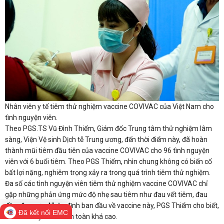
Nhân viên y tế tiêm thử nghiệm vaccine COVIVAC của Việt Nam cho
tình nguyện viên.
Theo PGS.TS Vũ Đình Thiểm, Giám đốc Trung tâm thử nghiệm lâm
sàng, Viện Vệ sinh Dịch tễ Trung ương, đến thời điểm này, đã hoàn
thành mũi tiêm đầu tiên của vaccine COVIVAC cho 96 tình nguyện
viên với 6 buổi tiêm. Theo PGS Thiểm, nhìn chung không có biến cố
bất lợi nặng, nghiêm trọng xảy ra trong quá trình tiêm thử nghiệm.
Đa số các tình nguyện viên tiêm thử nghiệm vaccine COVIVAC chỉ
gặp những phản ứng mức độ nhẹ sau tiêm như đau vết tiêm, đau
đầu, đau cơ... Nhận định ban đầu về vaccine này, PGS Thiểm cho biết,
Đã kết nối EMC
vaccine này có tính an toàn khá cao.