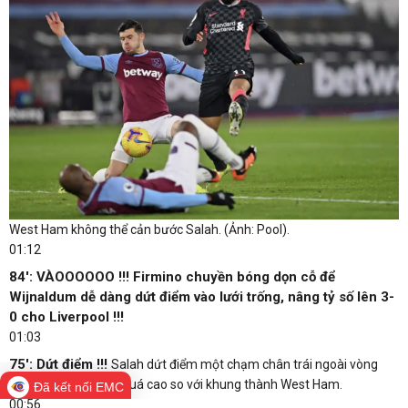
West Ham không thể cản bước Salah. (Ảnh: Pool).
01:12
84': VÀOOOOOO !!! Firmino chuyền bóng dọn cỗ để
Wijnaldum dễ dàng dứt điểm vào lưới trống, nâng tỷ số lên 3-
0 cho Liverpool !!!
01:03
75': Dứt điểm !!!
Salah dứt điểm một chạm chân trái ngoài vòng
cấm nhưng bóng đi quá cao so với khung thành West Ham.
Đã kết nối EMC
00:56