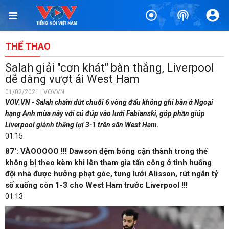
THỂ THAO
Salah giải "cơn khát" bàn thắng, Liverpool
dễ dàng vượt ải West Ham
01/02/2021 | VOVVN
VOV.VN - Salah chấm dứt chuỗi 6 vòng đấu không ghi bàn ở Ngoại
hạng Anh mùa này với cú đúp vào lưới Fabianski, góp phần giúp
Liverpool giành thắng lợi 3-1 trên sân West Ham.
01:15
87': VÀOOOOO !!! Dawson đệm bóng cận thành trong thế
không bị theo kèm khi lên tham gia tấn công ở tình huống
đội nhà được hưởng phạt góc, tung lưới Alisson, rút ngắn tỷ
số xuống còn 1-3 cho West Ham trước Liverpool !!!
01:13