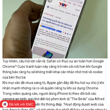
Tuy nhiên, câu hỏi lớn vẫn là: Safari có thực sự an toàn hơn Google
Chrome? Cuộc tranh luận này càng trở nên sôi nổi hơn khi Google
thông báo rằng họ sẽ không triển khai các nhắc nhở mới về cookie
của bên thứ ba.
Khi mọi vẫn đề chưa sáng tỏ, Apple gần đây đã thu hút sự chú ý khi
nhấn mạnh những rủi ro về quyền riêng tư khi sử dụng Chrome.
Trong video quảng cáo, người dùng iPhone bị theo dõi bởi các
camera an ninh, gợi nhớ đến bộ phim kinh dị “The Birds” của Alfred
Hitchcock. Màn hình hiển thị thông điệp: “Hoạt động duyệt web của
Đã kết nối EMC
bạn đang bị theo dõi”, và giải pháp duy nhất để bảo vệ quyền riêng tư