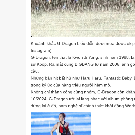
Khoảnh khắc G-Dragon biểu diễn dưới mưa được ekip củ
Instagram)
G-Dragon, tên thật là Kwon Ji Yong, sinh năm 1988, l
sử Kpop. Ra mắt cùng BIGBANG từ năm 2006, anh góp
cầu.
Những bản hit bất hủ như Haru Haru, Fantastic Baby,
trong ký ức của hàng triệu người hâm mộ.
Không chỉ thành công cùng nhóm, G-Dragon còn khẳng đị
10/2024, G-Dragon trở lại làng nhạc với album phòn
dừng lại ở đó, nam nghệ sĩ chính thức khởi động Worl