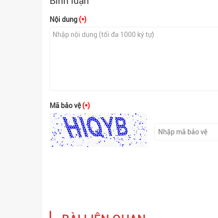
Bình luận
Nội dung
(*)
Mã bảo vệ
(*)