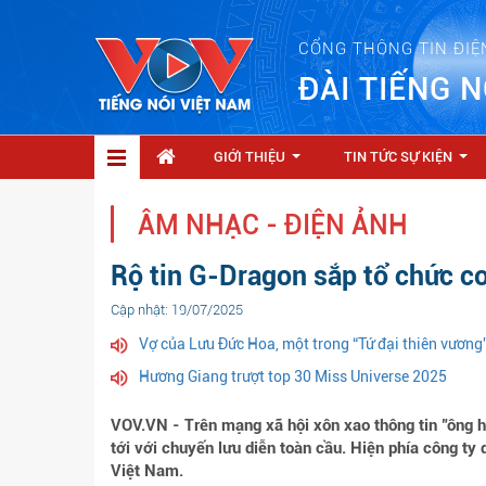
CỔNG THÔNG TIN ĐIỆ
ĐÀI TIẾNG N
GIỚI THIỆU
TIN TỨC SỰ KIỆN
...
...
ÂM NHẠC - ĐIỆN ẢNH
Rộ tin G-Dragon sắp tổ chức co
Cập nhật: 19/07/2025
Vợ của Lưu Đức Hoa, một trong “Tứ đại thiên vương
Hương Giang trượt top 30 Miss Universe 2025
VOV.VN - Trên mạng xã hội xôn xao thông tin "ông 
tới với chuyến lưu diễn toàn cầu. Hiện phía công ty
Việt Nam.