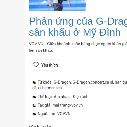
Phản ứng của G-Drago
sân khấu ở Mỹ Đình
VOV.VN - Giữa khoảnh khắc hàng chục nghìn khán giả 
lên sân khấu.
Yêu thích
Từ khóa: G-Dragon, G-Dragon,concert,ca sĩ, hàn q
cầu,Übermensch
Thể loại: Âm nhạc - Điện ảnh
Tác giả: mai trang/vov.vn
Nguồn tin: VOVVN