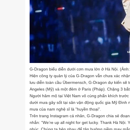
G-Dragon biểu diễn dưới cơn mưa lớn ở Hà Nội. (Ảnh:
Hiện công ty quản lý của G-Dragon vẫn chưa xác nhận 
lưu diễn toàn cầu Übermensch, G-Dragon dự kiến sẽ t
Angeles (Mỹ) và một đêm ở Paris (Pháp). Chặng 3 bắt
Người hâm mộ tại Việt Nam vô cùng phấn khích trước t
dưới mưa gây sốt tại sân vận động quốc gia Mỹ Đình 
mưa của nam nghệ sĩ là "huyền thoại".
Trên trang Instagram cá nhân, G-Dragon chia sẻ đoạn 
nhắn: “We’re up all night for get lucky. Thank Hà Nội
phúc. Chúng ta bên nhau để tận hưởng niềm may mắn