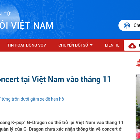
N TỬ
ÓI VIỆT NAM
Ch
TIN HOẠT ĐỘNG VOV
CHUYỂN ĐỔI SỐ
LIÊN HỆ
...
ncert tại Việt Nam vào tháng 11
” từng trốn dưới gầm xe để hẹn hò
hoàng K-pop" G-Dragon có thể trở lại Việt Nam vào tháng 11
 quản lý của G-Dragon chưa xác nhận thông tin về concert ở