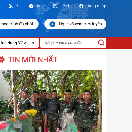
Rss
Đơn vị
Liên hệ
Đăng nhập
ương trình đã phát
Nghe và xem trực tuyến
Ứng dụng VOV
TIN MỚI NHẤT