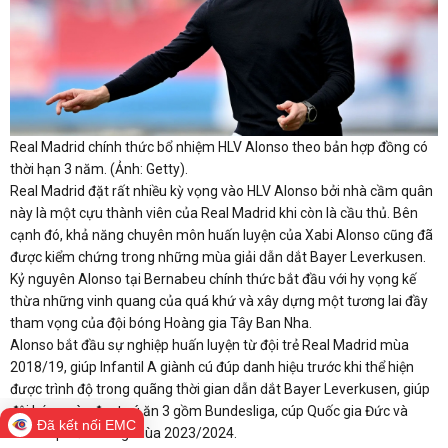
Real Madrid chính thức bổ nhiệm HLV Alonso theo bản hợp đồng có
thời hạn 3 năm. (Ảnh: Getty).
Real Madrid đặt rất nhiều kỳ vọng vào HLV Alonso bởi nhà cầm quân
này là một cựu thành viên của Real Madrid khi còn là cầu thủ. Bên
cạnh đó, khả năng chuyên môn huấn luyện của Xabi Alonso cũng đã
được kiểm chứng trong những mùa giải dẫn dắt Bayer Leverkusen.
Kỷ nguyên Alonso tại Bernabeu chính thức bắt đầu với hy vọng kế
thừa những vinh quang của quá khứ và xây dựng một tương lai đầy
tham vọng của đội bóng Hoàng gia Tây Ban Nha.
Alonso bắt đầu sự nghiệp huấn luyện từ đội trẻ Real Madrid mùa
2018/19, giúp Infantil A giành cú đúp danh hiệu trước khi thể hiện
được trình độ trong quãng thời gian dẫn dắt Bayer Leverkusen, giúp
đội bóng này đoạt cú ăn 3 gồm Bundesliga, cúp Quốc gia Đức và
Đã kết nối EMC
Siêu cúp Đức trong mùa 2023/2024.