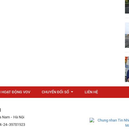
N HOẠT ĐỘNG VOV
CHUYỂN ĐỔI SỐ
LIÊN HỆ
...
M
a Nam - Hà Nội
 84-24-39781923