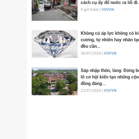
cách cụ ấy đổ nước ra lối đi.
9 giờ trước |
VOVVN
Không có áp lực không có k
cương, tự nhiên hay nhân tạ
đều cần...
30/07/2026 |
VOVVN
Sáp nhập thôn, làng: Đừng b
lỡ cơ hội kiến tạo những cộn
đồng đáng...
22/07/2026 |
VOVVN