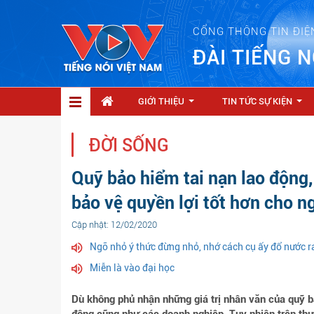
CỔNG THÔNG TIN ĐIỆ
ĐÀI TIẾNG N
GIỚI THIỆU
TIN TỨC SỰ KIỆN
...
...
ĐỜI SỐNG
Quỹ bảo hiểm tai nạn lao động
bảo vệ quyền lợi tốt hơn cho n
Cập nhật: 12/02/2020
Ngõ nhỏ ý thức đừng nhỏ, nhớ cách cụ ấy đổ nước ra
Miễn là vào đại học
Dù không phủ nhận những giá trị nhân văn của quỹ bả