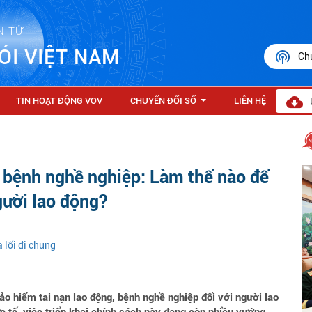
N TỬ
ÓI VIỆT NAM
Ch
TIN HOẠT ĐỘNG VOV
CHUYỂN ĐỔI SỐ
LIÊN HỆ
...
, bệnh nghề nghiệp: Làm thế nào để
gười lao động?
 lối đi chung
o hiểm tai nạn lao động, bệnh nghề nghiệp đối với người lao