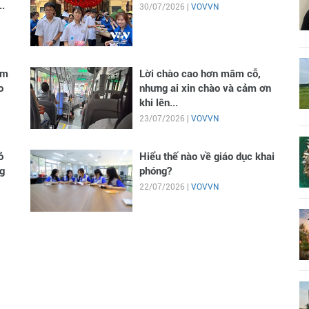
..
30/07/2026 |
VOVVN
im
Lời chào cao hơn mâm cỗ,
o
nhưng ai xin chào và cảm ơn
khi lên...
23/07/2026 |
VOVVN
ỏ
Hiểu thế nào về giáo dục khai
g
phóng?
22/07/2026 |
VOVVN