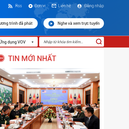
Rss
Đơn vị
Liên hệ
Đăng nhập
ương trình đã phát
Nghe và xem trực tuyến
Ứng dụng VOV
TIN MỚI NHẤT