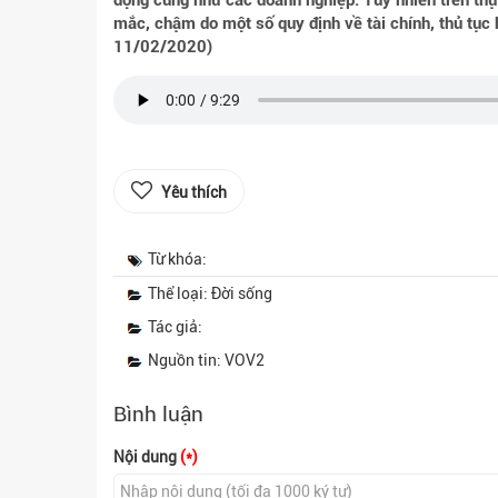
động cũng như các doanh nghiệp. Tuy nhiên trên thự
mắc, chậm do một số quy định về tài chính, thủ tục
11/02/2020)
Yêu thích
Từ khóa:
Thể loại: Đời sống
Tác giả:
Nguồn tin: VOV2
Bình luận
Nội dung
(*)