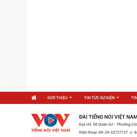
GIỚI THIỆU
TIN TỨC SỰ KIỆN
TI
...
...
ĐÀI TIẾNG NÓI VIỆT NA
Địa chỉ: 58 Quán Sứ - Phường Cử
Điện thoại: 84-24-62727127 -|-