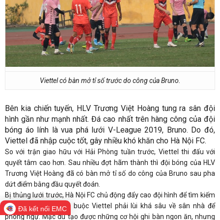
Viettel có bàn mở tỉ số trước do công của Bruno.
Bên kia chiến tuyến, HLV Trương Việt Hoàng tung ra sân đội
hình gần như mạnh nhất. Đá cao nhất trên hàng công của đội
bóng áo lính là vua phá lưới V-League 2019, Bruno. Do đó,
Viettel đã nhập cuộc tốt, gây nhiều khó khăn cho Hà Nội FC.
So với trận giao hữu với Hải Phòng tuần trước, Viettel thi đấu với
quyết tâm cao hơn. Sau nhiều đợt hãm thành thì đội bóng của HLV
Trương Việt Hoàng đã có bàn mở tỉ số do công của Bruno sau pha
dứt điểm bằng đầu quyết đoán.
Bị thủng lưới trước, Hà Nội FC chủ động đẩy cao đội hình để tìm kiếm
bàn gỡ. Đội chủ nhà buộc Viettel phải lùi khá sâu về sân nhà để
Đã kết nối EMC
phòng ngự. Mặc dù tạo được những cơ hội ghi bàn ngon ăn, nhưng