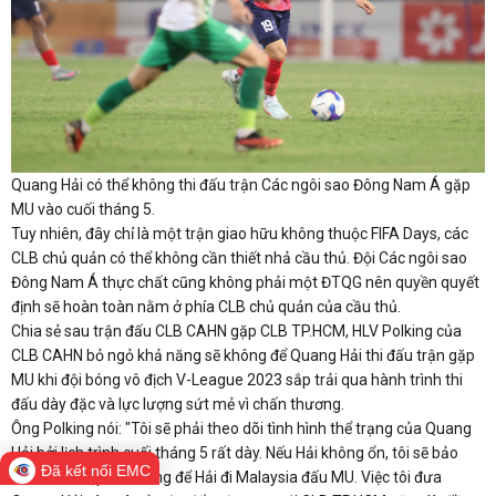
Quang Hải có thể không thi đấu trận Các ngôi sao Đông Nam Á gặp
MU vào cuối tháng 5.
Tuy nhiên, đây chỉ là một trận giao hữu không thuộc FIFA Days, các
CLB chủ quản có thể không cần thiết nhả cầu thủ. Đội Các ngôi sao
Đông Nam Á thực chất cũng không phải một ĐTQG nên quyền quyết
định sẽ hoàn toàn nằm ở phía CLB chủ quản của cầu thủ.
Chia sẻ sau trận đấu CLB CAHN gặp CLB TP.HCM, HLV Polking của
CLB CAHN bỏ ngỏ khả năng sẽ không để Quang Hải thi đấu trận gặp
MU khi đội bóng vô địch V-League 2023 sắp trải qua hành trình thi
đấu dày đặc và lực lượng sứt mẻ vì chấn thương.
Ông Polking nói: "Tôi sẽ phải theo dõi tình hình thể trạng của Quang
Hải bởi lịch trình cuối tháng 5 rất dày. Nếu Hải không ổn, tôi sẽ bảo
Đã kết nối EMC
CLB can thiệp và không để Hải đi Malaysia đấu MU. Việc tôi đưa