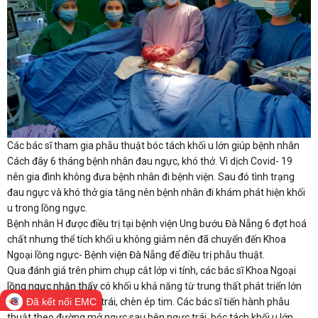
Các bác sĩ tham gia phẫu thuật bóc tách khối u lớn giúp bệnh nhân
Cách đây 6 tháng bệnh nhân đau ngực, khó thở. Vì dịch Covid- 19
nên gia đình không đưa bệnh nhân đi bệnh viện. Sau đó tình trạng
đau ngực và khó thở gia tăng nên bệnh nhân đi khám phát hiện khối
u trong lồng ngực.
Bệnh nhân H được điều trị tại bệnh viện Ung bướu Đà Nẵng 6 đợt hoá
chất nhưng thể tích khối u không giảm nên đã chuyển đến Khoa
Ngoại lồng ngực- Bệnh viện Đà Nẵng để điều trị phẫu thuật.
Qua đánh giá trên phim chụp cắt lớp vi tính, các bác sĩ Khoa Ngoại
lồng ngực nhận thấy có khối u khả năng từ trung thất phát triển lớn
về khoang lồng ngực trái, chèn ép tim. Các bác sĩ tiến hành phẫu
Đã kết nối EMC
thuật theo đường mở ngực sau bên ngực trái, bóc tách khối u lớn