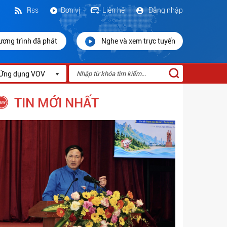
Rss
Đơn vị
Liên hệ
Đăng nhập
ương trình đã phát
Nghe và xem trực tuyến
Ứng dụng VOV
TIN MỚI NHẤT