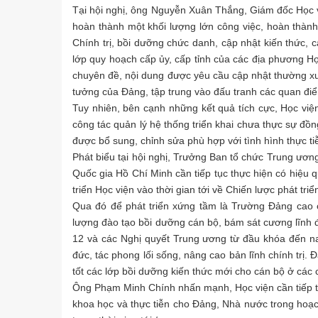
Tại hội nghị, ông Nguyễn Xuân Thắng, Giám đốc Học v
hoàn thành một khối lượng lớn công việc, hoàn thành
Chính trị, bồi dưỡng chức danh, cập nhật kiến thức, c
lớp quy hoạch cấp ủy, cấp tỉnh của các địa phương H
chuyên đề, nội dung được yêu cầu cập nhật thường xuy
tưởng của Đảng, tập trung vào đấu tranh các quan điểm
Tuy nhiên, bên cạnh những kết quả tích cực, Học việ
công tác quản lý hệ thống triển khai chưa thực sự đồ
được bổ sung, chỉnh sửa phù hợp với tình hình thực t
Phát biểu tại hội nghị, Trưởng Ban tổ chức Trung ươn
Quốc gia Hồ Chí Minh cần tiếp tục thực hiện có hiệu 
triển Học viện vào thời gian tới về Chiến lược phát t
Qua đó để phát triển xứng tầm là Trường Đảng cao c
lượng đào tạo bồi dưỡng cán bộ, bám sát cương lĩnh đ
12 và các Nghị quyết Trung ương từ đầu khóa đến nay.
đức, tác phong lối sống, nâng cao bản lĩnh chính trị.
tốt các lớp bồi dưỡng kiến thức mới cho cán bộ ở các 
Ông Phạm Minh Chính nhấn mạnh, Học viện cần tiếp t
khoa học và thực tiễn cho Đảng, Nhà nước trong hoạch