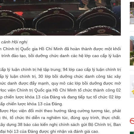
 cảnh Hội nghị
ện Chính trị Quốc gia Hồ Chí Minh đã hoàn thành được một khối
 trình đào tạo, bồi dưỡng chức danh các hệ lớp cao cấp lý luận
 lý luận chính trị hệ tập trung; 94 lớp cao cấp lý luận chính trị
p lý luận chính trị, 30 lớp bồi dưỡng chức danh công tác xây
hức danh được đẩy mạnh, quy mô các lớp bồi dưỡng được mở
Học viện Chính trị Quốc gia Hồ Chí Minh tổ chức thành công 02
p chiến lược khóa 13 của Đảng và đang tiếp tục tổ chức 02 lớp
cấp chiến lược khóa 13 của Đảng.
được Học viện đổi mới theo hướng tăng cường tương tác, phát
hi, tổ chức thi diễn ra nghiêm túc, đúng quy trình, thực chất.
xây dựng 38 báo cáo kiến nghị chính sách gửi Bộ Chính trị, Ban
 đại hội 13 của Đảng được ghi nhận và đánh giá cao.