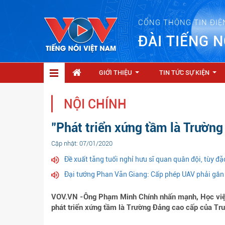
CỔNG THÔNG TIN ĐIỆ
ĐÀI TIẾNG N
GIỚI THIỆU
TIN TỨC SỰ KIỆN
...
...
NỘI CHÍNH
"Phát triển xứng tầm là Trườn
Cập nhật: 07/01/2020
Đề xuất tăng tuổi nghỉ hưu sĩ quan quân đội, tùy đặc
Đại tướng Phan Văn Giang: Cấp phép UAV phải gắn v
VOV.VN -Ông Phạm Minh Chính nhấn mạnh, Học viện 
phát triển xứng tầm là Trường Đảng cao cấp của Tr