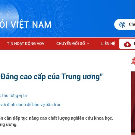
N TỬ
ÓI VIỆT NAM
Ch
TIN HOẠT ĐỘNG VOV
CHUYỂN ĐỔI SỐ
LIÊN HỆ
...
g Đảng cao cấp của Trung ương"
 thù từng vị trí
ới định danh để bảo vệ bầu trời
cần tiếp tục nâng cao chất lượng nghiên cứu khoa học,
ung ương.