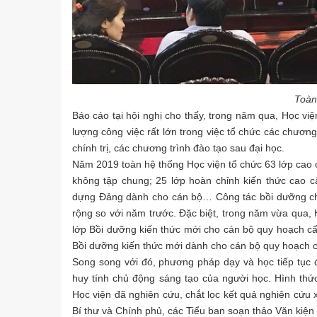
Toàn
Báo cáo tại hội nghị cho thấy, trong năm qua, Học vi
lượng công việc rất lớn trong việc tổ chức các chương
chính trị, các chương trình đào tạo sau đại học.
Năm 2019 toàn hệ thống Học viện tổ chức 63 lớp cao cấp
không tập chung; 25 lớp hoàn chỉnh kiến thức cao cấ
dựng Đảng dành cho cán bộ… Công tác bồi dưỡng c
rộng so với năm trước. Đặc biệt, trong năm vừa qua, 
lớp Bồi dưỡng kiến thức mới cho cán bộ quy hoạch cấ
Bồi dưỡng kiến thức mới dành cho cán bộ quy hoạch 
Song song với đó, phương pháp dạy và học tiếp tục 
huy tính chủ động sáng tạo của người học. Hình thức t
Học viện đã nghiên cứu, chắt lọc kết quả nghiên cứu 
Bí thư và Chính phủ, các Tiểu ban soạn thảo Văn kiện