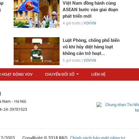
áp
Việt Nam đồng hành cùng
g
ASEAN bước vào giai đoạn
phát triển mới
4 giờ trước |
VOVVN
Luật Phòng, chống phổ biến
vũ khí hủy diệt hàng loạt
không cản trở hoạt...
5 giờ trước |
VOVVN
N HOẠT ĐỘNG VOV
CHUYỂN ĐỔI SỐ
LIÊN HỆ
...
M
a Nam - Hà Nội
 84-24-39781923
24/12/2003 CopyRight © 2018 R&D
Chính sách bảo mật riêng tư