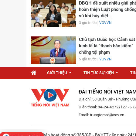
ĐBQH đề xuất nhiều giải ph
hoàn thiện Luật phòng chốn
vũ khí hủy diệt...
3 giờ trước |
VOVVN
Chủ tịch Quốc hội: Cảnh sát
kinh tế là “thanh bảo kiếm”
chống tội phạm
5 giờ trước |
VOVVN
GIỚI THIỆU
TIN TỨC SỰ KIỆN
TI
...
...
ĐÀI TIẾNG NÓI VIỆT NA
Địa chỉ: 58 Quán Sứ - Phường Cử
Điện thoại: 84-24-62727127 -|-
Email: trungtamrd@vov.vn
Giấy phép hoạt động số:385/GP - BVHTT cấp ngày 