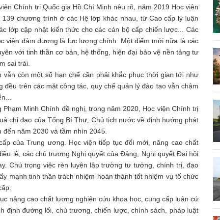
iện Chính trị Quốc gia Hồ Chí Minh nêu rõ, năm 2019 Học viện
 139 chương trình ở các Hệ lớp khác nhau, từ Cao cấp lý luận
ác lớp cập nhật kiến thức cho các cán bộ cấp chiến lược... Các
ọc viện đảm đương là lực lượng chính. Một điểm mới nữa là các
ên với tinh thần cơ bản, hệ thống, hiện đại bảo vệ nền tảng tư
 sai trái.
n vẫn còn một số hạn chế cần phải khắc phục thời gian tới như
ng đều trên các mặt công tác, quy chế quản lý đào tạo vẫn chậm
iễn…
g Phạm Minh Chính đề nghị, trong năm 2020, Học viện Chính trị
quả chỉ đạo của Tổng Bí Thư, Chủ tịch nước về định hướng phát
riển đến năm 2030 và tầm nhìn 2045.
ấp của Trung ương. Học viện tiếp tục đổi mới, nâng cao chất
iều lệ, các chủ trương Nghị quyết của Đảng, Nghị quyết Đại hội
 Chú trọng việc rèn luyện lập trường tư tưởng, chính trị, đạo
 Đẩy mạnh tinh thần trách nhiệm hoàn thành tốt nhiệm vụ tổ chức
cấp.
ục nâng cao chất lượng nghiên cứu khoa học, cung cấp luận cứ
 định đường lối, chủ trương, chiến lược, chính sách, pháp luật