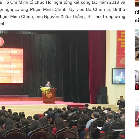
gia Hồ Chí Minh tổ chức Hội nghị tổng kết công tác năm 2019 và
i nghị có ông Phạm Minh Chính, Ủy viên Bộ Chính trị, Bí thư
C
Phạm Minh Chính; ông Nguyễn Xuân Thắng, Bí Thư Trung ương
n
inh.