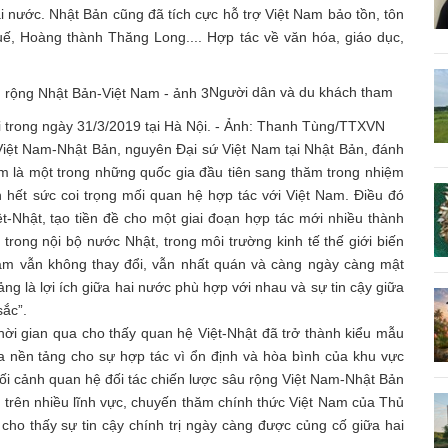
 nước. Nhật Bản cũng đã tích cực hỗ trợ Việt Nam bảo tồn, tôn
uế, Hoàng thành Thăng Long.... Hợp tác về văn hóa, giáo dục,
Người dân và du khách tham
i trong ngày 31/3/2019 tại Hà Nội. - Ảnh: Thanh Tùng/TTXVN
Việt Nam-Nhật Bản, nguyên Đại sứ Việt Nam tại Nhật Bản, đánh
m là một trong những quốc gia đầu tiên sang thăm trong nhiệm
 hết sức coi trọng mối quan hệ hợp tác với Việt Nam. Điều đó
-Nhật, tạo tiền đề cho một giai đoạn hợp tác mới nhiều thành
ả trong nội bộ nước Nhật, trong môi trường kinh tế thế giới biến
am vẫn không thay đổi, vẫn nhất quán và càng ngày càng mật
ảng là lợi ích giữa hai nước phù hợp với nhau và sự tin cậy giữa
sắc”.
ời gian qua cho thấy quan hệ Việt-Nhật đã trở thành kiểu mẫu
ra nền tảng cho sự hợp tác vì ổn định và hòa bình của khu vực
ối cảnh quan hệ đối tác chiến lược sâu rộng Việt Nam-Nhật Bản
t trên nhiều lĩnh vực, chuyến thăm chính thức Việt Nam của Thủ
ho thấy sự tin cậy chính trị ngày càng được củng cố giữa hai