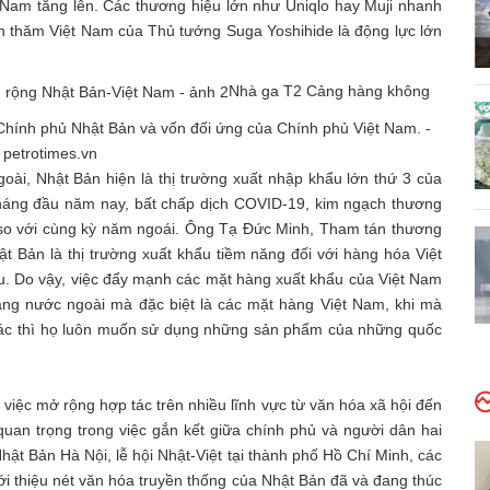
 Nam tăng lên. Các thương hiệu lớn như Uniqlo hay Muji nhanh
ến thăm Việt Nam của Thủ tướng Suga Yoshihide là động lực lớn
Nhà ga T2 Cảng hàng không
Chính phủ Nhật Bản và vốn đối ứng của Chính phủ Việt Nam. -
 petrotimes.vn
goài, Nhật Bản hiện là thị trường xuất nhập khẩu lớn thứ 3 của
 tháng đầu năm nay, bất chấp dịch COVID-19, kim ngạch thương
so với cùng kỳ năm ngoái. Ông Tạ Đức Minh, Tham tán thương
t Bản là thị trường xuất khẩu tiềm năng đối với hàng hóa Việt
au. Do vậy, việc đẩy mạnh các mặt hàng xuất khẩu của Việt Nam
hàng nước ngoài mà đặc biệt là các mặt hàng Việt Nam, khi mà
khác thì họ luôn muốn sử dụng những sản phẩm của những quốc
, việc mở rộng hợp tác trên nhiều lĩnh vực từ văn hóa xã hội đến
uan trọng trong việc gắn kết giữa chính phủ và người dân hai
ật Bản Hà Nội, lễ hội Nhật-Việt tại thành phố Hồ Chí Minh, các
iới thiệu nét văn hóa truyền thống của Nhật Bản đã và đang thúc