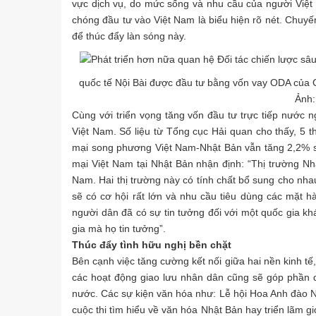
vực dịch vụ, do mức sống và nhu cầu của người Việt
chóng đầu tư vào Việt Nam là biểu hiện rõ nét. Chuy
để thúc đẩy làn sóng này.
quốc tế Nội Bài được đầu tư bằng vốn vay ODA của 
Ảnh:
Cùng với triển vọng tăng vốn đầu tư trực tiếp nước n
Việt Nam. Số liệu từ Tổng cục Hải quan cho thấy, 5
mại song phương Việt Nam-Nhật Bản vẫn tăng 2,2% 
mại Việt Nam tại Nhật Bản nhận định: “Thị trường Nhậ
Nam. Hai thị trường này có tính chất bổ sung cho nh
sẽ có cơ hội rất lớn và nhu cầu tiêu dùng các mặt 
người dân đã có sự tin tưởng đối với một quốc gia 
gia mà họ tin tưởng”.
Thúc đẩy tình hữu nghị bền chặt
Bên cạnh việc tăng cường kết nối giữa hai nền kinh tế
các hoạt động giao lưu nhân dân cũng sẽ góp phần q
nước. Các sự kiện văn hóa như: Lễ hội Hoa Anh đào Nh
cuộc thi tìm hiểu về văn hóa Nhật Bản hay triển lãm g