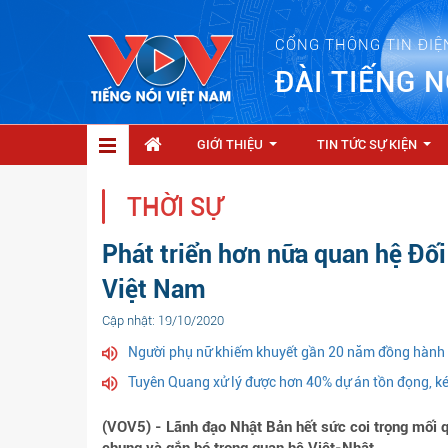
CỔNG THÔNG TIN ĐIỆ
ĐÀI TIẾNG N
GIỚI THIỆU
TIN TỨC SỰ KIỆN
...
...
THỜI SỰ
Phát triển hơn nữa quan hệ Đối
Việt Nam
Cập nhật: 19/10/2020
Người phụ nữ khiếm khuyết gần 20 năm đồng hành 
Tuyên Quang xử lý được hơn 40% dự án tồn đọng, ké
(VOV5) - Lãnh đạo Nhật Bản hết sức coi trọng mối 