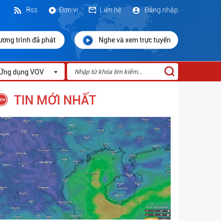
Rss
Đơn vị
Liên hệ
Đăng nhập
ương trình đã phát
Nghe và xem trực tuyến
Ứng dụng VOV
TIN MỚI NHẤT