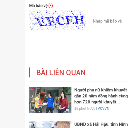
Mã bảo vệ
(*)
BÀI LIÊN QUAN
Người phụ nữ khiếm khuyết
gần 20 năm đồng hành cùng
hơn 720 người khuyết...
26 phút trước |
VOVVN
UBND xã Hải Hậu, tỉnh Ninh