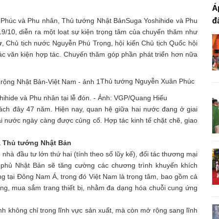
Á
đ
 Phúc và Phu nhân, Thủ tướng Nhật BảnSuga Yoshihide và Phu
9/10, diễn ra một loạt sự kiện trọng tâm của chuyến thăm như
ư, Chủ tịch nước Nguyễn Phú Trọng, hội kiến Chủ tịch Quốc hội
ác văn kiện hợp tác. Chuyến thăm góp phần phát triển hơn nữa
Thủ tướng Nguyễn Xuân Phúc
ihide và Phu nhân tại lễ đón. - Ảnh: VGP/Quang Hiếu
cách đây 47 năm. Hiện nay, quan hệ giữa hai nước đang ở giai
 hai nước ngày càng được củng cố. Hợp tác kinh tế chặt chẽ, giao
ủa Thủ tướng Nhật Bản
 nhà đầu tư lớn thứ hai (tính theo số lũy kế), đối tác thương mại
nh phủ Nhật Bản sẽ tăng cường các chương trình khuyến khích
g tại Đông Nam Á, trong đó Việt Nam là trọng tâm, bao gồm cả
ởng, mua sắm trang thiết bị, nhằm đa dạng hóa chuỗi cung ứng
nh không chỉ trong lĩnh vực sản xuất, mà còn mở rộng sang lĩnh