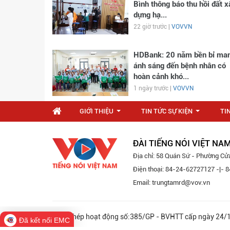
Bình thông báo thu hồi đất x
dựng hạ...
22 giờ trước |
VOVVN
HDBank: 20 năm bền bỉ ma
ánh sáng đến bệnh nhân có
hoàn cảnh khó...
1 ngày trước |
VOVVN
GIỚI THIỆU
TIN TỨC SỰ KIỆN
TI
...
...
ĐÀI TIẾNG NÓI VIỆT NA
Địa chỉ: 58 Quán Sứ - Phường Cử
Điện thoại: 84-24-62727127 -|-
Email: trungtamrd@vov.vn
Giấy phép hoạt động số:385/GP - BVHTT cấp ngày 
Đã kết nối EMC