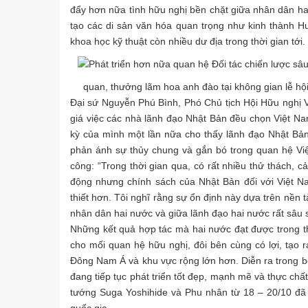
đẩy hơn nữa tình hữu nghị bền chặt giữa nhân dân hai
tạo các di sản văn hóa quan trọng như kinh thành H
khoa học kỹ thuật còn nhiều dư địa trong thời gian tới.
quan, thưởng lãm hoa anh đào tại không gian lễ hộ
Đại sứ Nguyễn Phú Bình, Phó Chủ tịch Hội Hữu nghị 
giá việc các nhà lãnh đạo Nhật Bản đều chọn Việt Na
kỳ của mình một lần nữa cho thấy lãnh đạo Nhật Bản
phản ánh sự thủy chung và gắn bó trong quan hệ Việt
công: “Trong thời gian qua, có rất nhiều thử thách, c
động nhưng chính sách của Nhật Bản đối với Việt N
thiết hơn. Tôi nghĩ rằng sự ổn định này dựa trên nền t
nhân dân hai nước và giữa lãnh đạo hai nước rất sâu 
Những kết quả hợp tác mà hai nước đạt được trong th
cho mối quan hệ hữu nghị, đôi bên cùng có lợi, tạo 
Đông Nam Á và khu vực rộng lớn hơn. Diễn ra trong b
đang tiếp tục phát triển tốt đẹp, mạnh mẽ và thực chấ
tướng Suga Yoshihide và Phu nhân từ 18 – 20/10 đã c