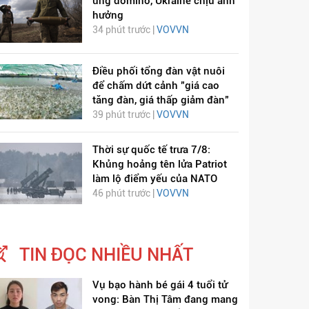
ứng domino, Ukraine chịu ảnh
hưởng
34 phút trước |
VOVVN
Điều phối tổng đàn vật nuôi
để chấm dứt cảnh "giá cao
tăng đàn, giá thấp giảm đàn"
39 phút trước |
VOVVN
Thời sự quốc tế trưa 7/8:
Khủng hoảng tên lửa Patriot
làm lộ điểm yếu của NATO
46 phút trước |
VOVVN
TIN ĐỌC NHIỀU NHẤT
Vụ bạo hành bé gái 4 tuổi tử
vong: Bàn Thị Tâm đang mang