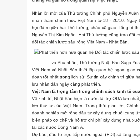
chung và gắn bó trong quan hệ Việt-Nhật.
Nhận lời mời của Thủ tướng Chính phủ Nguyễn Xuân
nhân thăm chính thức Việt Nam từ 18 - 20/10. Ngày 1
hội đàm giữa hai Thủ tướng, chào xã giao Tổng bí th
Nguyễn Thị Kim Ngân. Hai Thủ tướng cũng trao đổi c
đối tác chiến lược sâu rộng Việt Nam - Nhật Bản.
và Phu nhân, Thủ tướng Nhật Bản Suga Yosh
Việt Nam và Nhật Bản thiết lập quan hệ ngoại giao 
đoạn tốt nhất trong lịch sử. Sự tin cậy chính trị giữa
lưu nhân dân ngày càng phát triển.
Việt Nam là trọng tâm trong chính sách kinh tế c
Về kinh tế, Nhật Bản hiện là nước tài trợ ODA lớn nhất,
lớn thứ tư của Việt Nam. Trong thời gian tới, Chí
doanh nghiệp mở rộng đầu tư xây dựng chuỗi cung ứn
biện pháp cơ chế và hỗ trợ chi phí xây dựng nhà xư
tại các nước Đông Nam Á.
Dự báo, đầu tư trực tiếp nước ngoài (FDI) sẽ tăng mạ