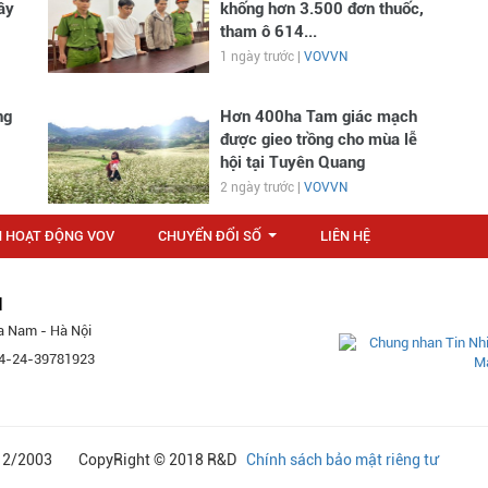
ây
khống hơn 3.500 đơn thuốc,
tham ô 614...
1 ngày trước |
VOVVN
ng
Hơn 400ha Tam giác mạch
được gieo trồng cho mùa lễ
hội tại Tuyên Quang
2 ngày trước |
VOVVN
N HOẠT ĐỘNG VOV
CHUYỂN ĐỔI SỐ
LIÊN HỆ
...
M
a Nam - Hà Nội
 84-24-39781923
24/12/2003 CopyRight © 2018 R&D
Chính sách bảo mật riêng tư