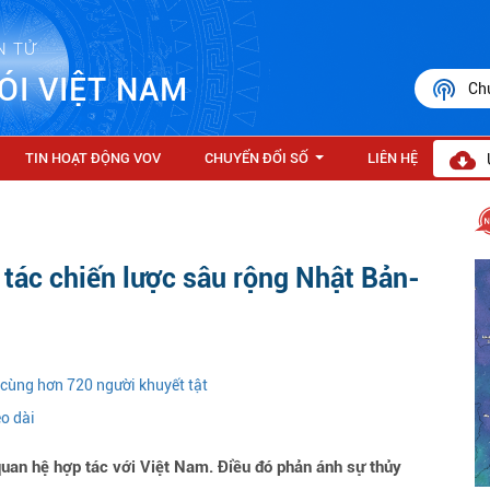
N TỬ
ÓI VIỆT NAM
Ch
TIN HOẠT ĐỘNG VOV
CHUYỂN ĐỔI SỐ
LIÊN HỆ
...
 tác chiến lược sâu rộng Nhật Bản-
cùng hơn 720 người khuyết tật
o dài
quan hệ hợp tác với Việt Nam. Điều đó phản ánh sự thủy