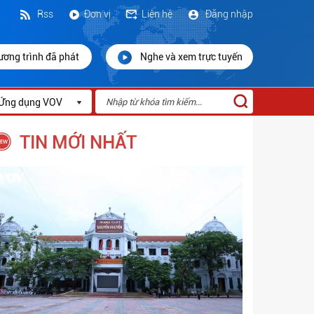
Rss
Đơn vị
Liên hệ
Đăng nhập
ương trình đã phát
Nghe và xem trực tuyến
Ứng dụng VOV
TIN MỚI NHẤT