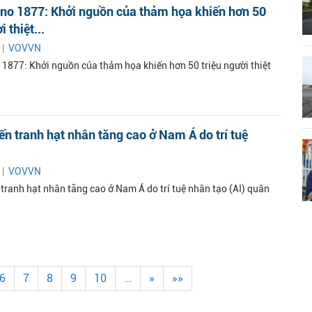
ino 1877: Khởi nguồn của thảm họa khiến hơn 50
i thiệt...
 |
VOVVN
o 1877: Khởi nguồn của thảm họa khiến hơn 50 triệu người thiệt
iến tranh hạt nhân tăng cao ở Nam Á do trí tuệ
 |
VOVVN
 tranh hạt nhân tăng cao ở Nam Á do trí tuệ nhân tạo (AI) quân
6
7
8
9
10
…
»
»»