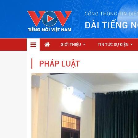
CỔNG THÔNG TIN ĐIỆ
ĐÀI TIẾNG N
GIỚI THIỆU
TIN TỨC SỰ KIỆN
...
...
PHÁP LUẬT