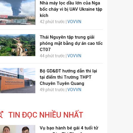
Nhà máy lọc dầu lớn của Nga
bốc cháy vì bị UAV Ukraine tập
kích
42 phút trước |
VOVVN
Thái Nguyên tập trung giải
phóng mặt bằng dự án cao tốc
CT07
44 phút trước |
VOVVN
Bộ GD&ĐT hướng dẫn thi lại
tại điểm thi Trường THPT
Chuyên Tuyên Quang
ỊCH VIÊM PHỔI COVID-
HÁT LÊN VIỆT NAM
49 phút trước |
VOVVN
19
TIN ĐỌC NHIỀU NHẤT
Vụ bạo hành bé gái 4 tuổi tử