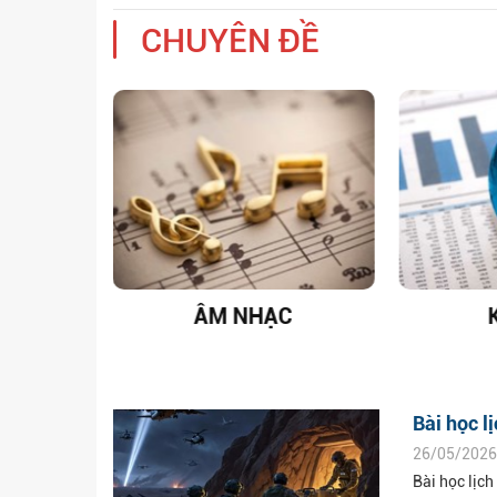
CHUYÊN ĐỀ
T NAM
ÂM NHẠC
Bài học l
26/05/2026
Bài học lịch