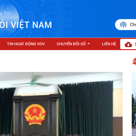
N TỬ
ÓI VIỆT NAM
Ch
TIN HOẠT ĐỘNG VOV
CHUYỂN ĐỔI SỐ
LIÊN HỆ
...