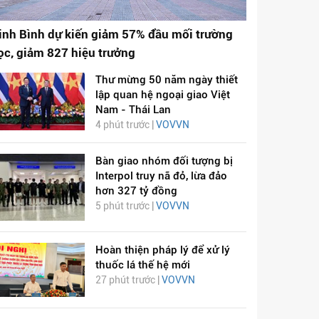
inh Bình dự kiến giảm 57% đầu mối trường
ọc, giảm 827 hiệu trưởng
Thư mừng 50 năm ngày thiết
lập quan hệ ngoại giao Việt
Nam - Thái Lan
4 phút trước |
VOVVN
Bàn giao nhóm đối tượng bị
Interpol truy nã đỏ, lừa đảo
hơn 327 tỷ đồng
5 phút trước |
VOVVN
Hoàn thiện pháp lý để xử lý
thuốc lá thế hệ mới
27 phút trước |
VOVVN