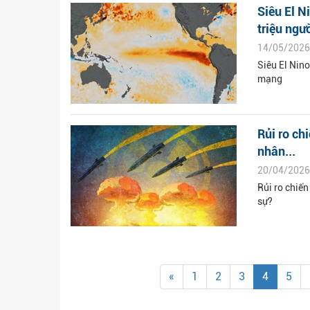
Siêu El N
triệu ngườ
14/05/2026
Siêu El Nin
mạng
Rủi ro ch
nhân...
20/04/2026
Rủi ro chiến
sự?
«
1
2
3
4
5