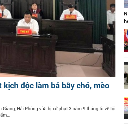
N
h
t kịch độc làm bả bẫy chó, mèo
 Giang, Hải Phòng vừa bị xử phạt 3 năm 9 tháng tù về tội
tẩm...