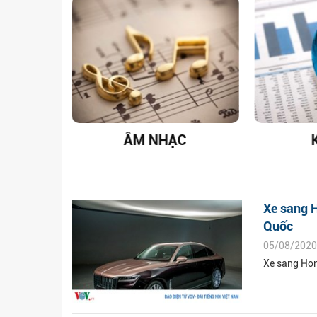
T NAM
ÂM NHẠC
Xe sang H
Quốc
05/08/2020
Xe sang Hon