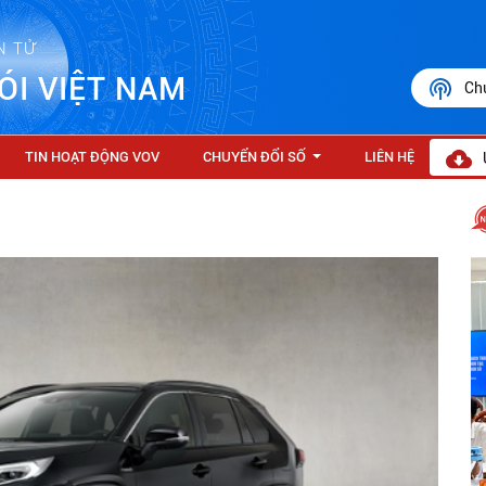
N TỬ
ÓI VIỆT NAM
Ch
TIN HOẠT ĐỘNG VOV
CHUYỂN ĐỔI SỐ
LIÊN HỆ
...