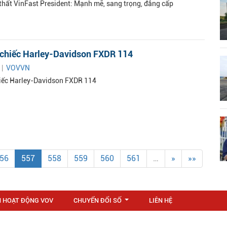
 thất VinFast President: Mạnh mẽ, sang trọng, đẳng cấp
 chiếc Harley-Davidson FXDR 114
 |
VOVVN
iếc Harley-Davidson FXDR 114
56
557
558
559
560
561
…
»
»»
N HOẠT ĐỘNG VOV
CHUYỂN ĐỔI SỐ
LIÊN HỆ
...