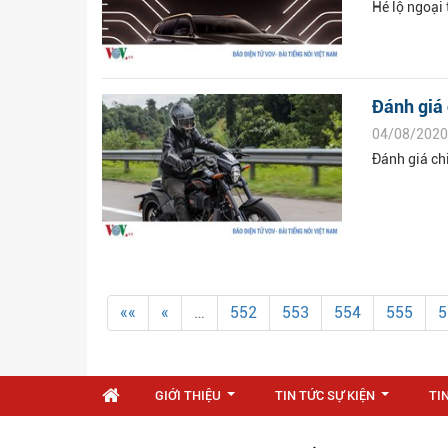
Hé lộ ngoại
Đánh giá
04/08/2020
Đánh giá ch
««
«
…
552
553
554
555
5
GIỚI THIỆU
TIN TỨC SỰ KIỆN
TI
...
...