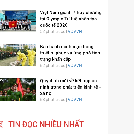
Việt Nam giành 7 huy chương
tại Olympic Trí tuệ nhân tạo
quốc tế 2026
52 phút trước |
VOVVN
Ban hành danh mục trang
thiết bị phục vụ ứng phó tình
ỊCH VIÊM PHỔI COVID-
HÁT LÊN VIỆT NAM
trạng khẩn cấp
52 phút trước |
VOVVN
19
Quy định mới về kết hợp an
ninh trong phát triển kinh tế -
xã hội
53 phút trước |
VOVVN
TIN ĐỌC NHIỀU NHẤT