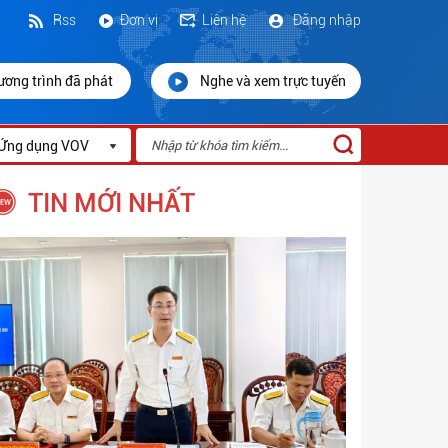
Rss
Đơn vị
Liên hệ
Đăng nhập
ương trình đã phát
Nghe và xem trực tuyến
Ứng dụng VOV
TIN MỚI NHẤT