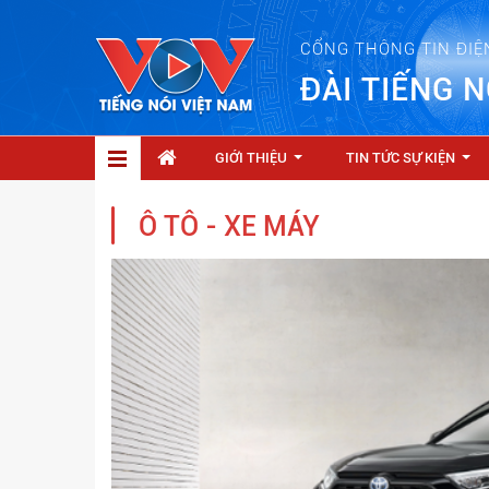
CỔNG THÔNG TIN ĐIỆ
ĐÀI TIẾNG N
GIỚI THIỆU
TIN TỨC SỰ KIỆN
...
...
Ô TÔ - XE MÁY